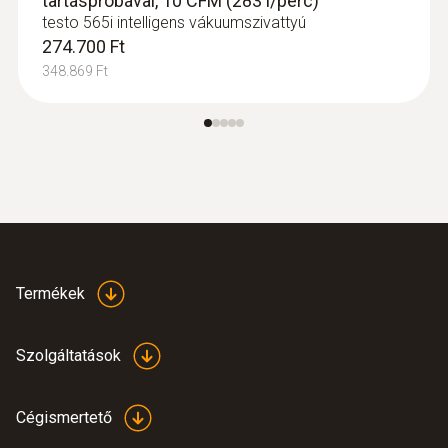
tartáspróbával, 10 CFM (283 l/perc)
testo 565i intelligens vákuumszivattyú
274.700 Ft
348.869 Ft
Termékek
Szolgáltatások
Cégismertető