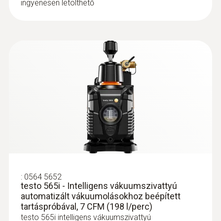
ingyenesen letölthető
:
0564 5584
testo 558s okos vákuum szett - Okos
szervizcsaptelep lakatfogóval és
vezeték nélküli hőmérséklet- és
vákuumérzékelőkkel
368.600 Ft
468.122 Ft
:
0564 5652
testo 565i - Intelligens vákuumszivattyú
automatizált vákuumolásokhoz beépített
tartáspróbával, 7 CFM (198 l/perc)
testo 565i intelligens vákuumszivattyú