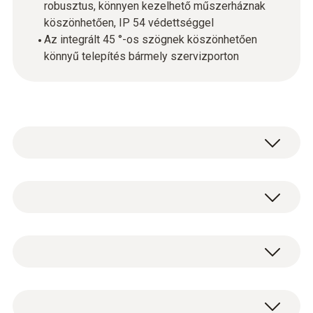
robusztus, könnyen kezelhető műszerháznak
köszönhetően, IP 54 védettséggel
Az integrált 45 °-os szögnek köszönhetően
könnyű telepítés bármely szervizporton
Vezeték nélküli vákuummérés egyetlen
szervizporton keresztül: a testo 552i
alkalmazásvezérelt vákuum érzékelő
Abszolút nyomás
Bluetooth-kapcsolattal tovább növeli a testo
Smart Probes érzékelők portfólióját.
Megbízható mérési eredményeket nyújt,
Méréstartomány
testo 552i vezeték nélküli vákuum érzékelő
robusztus és könnyen használható - a