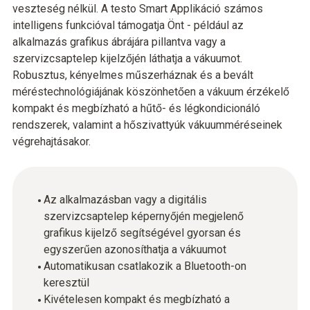
veszteség nélkül. A testo Smart Applikáció számos
intelligens funkcióval támogatja Önt - például az
alkalmazás grafikus ábrájára pillantva vagy a
szervizcsaptelep kijelzőjén láthatja a vákuumot.
Robusztus, kényelmes műszerháznak és a bevált
méréstechnológiájának köszönhetően a vákuum érzékelő
kompakt és megbízható a hűtő- és légkondicionáló
rendszerek, valamint a hőszivattyúk vákuumméréseinek
végrehajtásakor.
Az alkalmazásban vagy a digitális
szervizcsaptelep képernyőjén megjelenő
grafikus kijelző segítségével gyorsan és
egyszerűen azonosíthatja a vákuumot
Automatikusan csatlakozik a Bluetooth-on
keresztül
Kivételesen kompakt és megbízható a