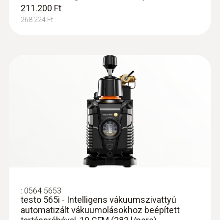
211.200 Ft
268.224 Ft
:
0564 5582
testo 558s okos vákuum szett - Okos
szervizcsaptelep vezeték nélküli
hőmérséklet- és vákuumérzékelőkkel
278.800 Ft
354.076 Ft
:
0564 5653
testo 565i - Intelligens vákuumszivattyú
automatizált vákuumolásokhoz beépített