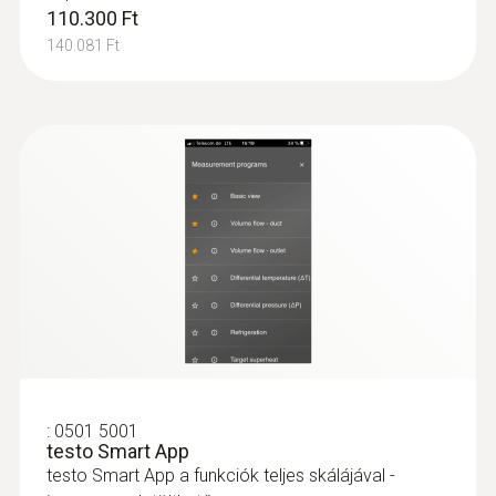
110.300 Ft
:
0564 5581
testo 558s - Digitális szervizcsaptelep
140.081 Ft
* ha nem csatlakozik Bluetooth-on keresztül
4-utas szelepblokkal és intuitív
érintőképernyővel
213.200 Ft
270.764 Ft
:
0501 5001
testo Smart App
testo Smart App a funkciók teljes skálájával -