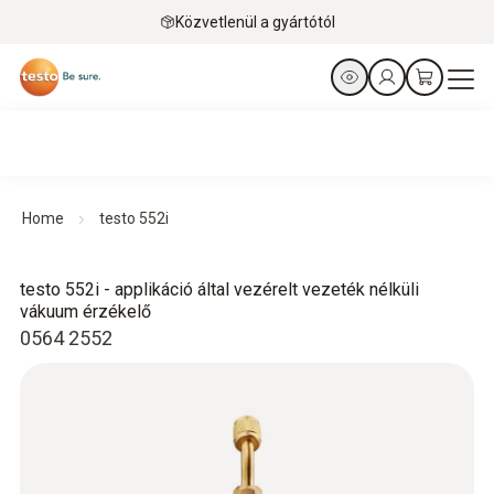
Közvetlenül a gyártótól
Home
testo 552i
testo 552i - applikáció által vezérelt vezeték nélküli
vákuum érzékelő
0564 2552