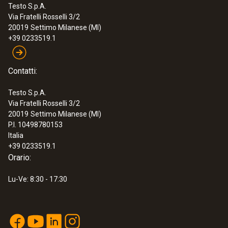
Testo S.p.A.
Via Fratelli Rosselli 3/2
:
0564 3002 71
20019
Settimo Milanese (MI)
testo 300 NEXT LEVEL Kit 1 -
+39 0233519.1
Analizzatore di combustione (O2, CO
fino a 4.000 ppm)
€ 1.195,00
Contatti:
€ 1.457,90
Testo S.p.A.
Via Fratelli Rosselli 3/2
20019
Settimo Milanese (MI)
P.I. 10498780153
Italia
+39 0233519.1
Orario:
Lu-Ve: 8:30 - 17:30