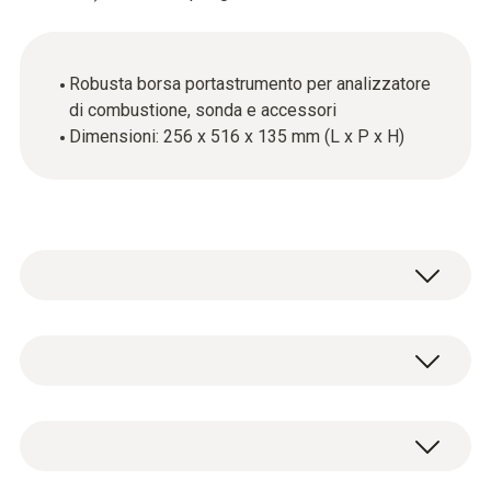
Robusta borsa portastrumento per analizzatore
di combustione, sonda e accessori
Dimensioni: 256 x 516 x 135 mm (L x P x H)
La borsa portastrumento è la soluzione ideale
per il trasporto e la protezione della tua
preziosa attrezzatura.
Dati tecnici generali
La borsa offre tutto lo spazio necessario per il