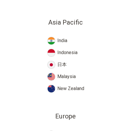
Asia Pacific
India
Indonesia
日本
Malaysia
New Zealand
Europe