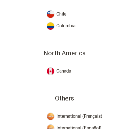
Chile
Colombia
North America
Canada
Others
International (Français)
International (Español)