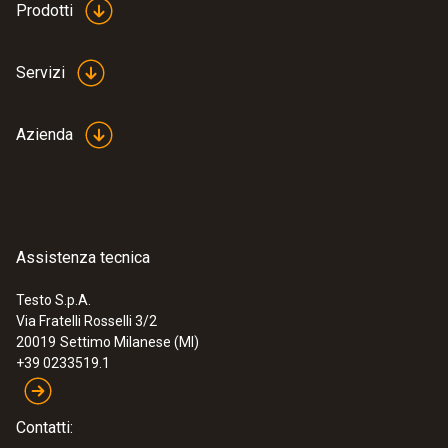
Prodotti
Servizi
Azienda
Assistenza tecnica
Testo S.p.A.
Via Fratelli Rosselli 3/2
:
0563 2051
20019
Settimo Milanese (MI)
testo 205 - Strumento di misura del
+39 0233519.1
pH/temperatura per semisolidi
€ 293,00
€ 357,46
Contatti: