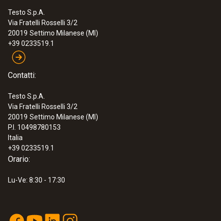
Testo S.p.A.
Via Fratelli Rosselli 3/2
:
0564 3002 71
20019
Settimo Milanese (MI)
testo 300 NEXT LEVEL Kit 1 -
+39 0233519.1
Analizzatore di combustione (O2, CO
fino a 4.000 ppm)
€ 1.195,00
Contatti:
€ 1.457,90
Testo S.p.A.
Via Fratelli Rosselli 3/2
20019
Settimo Milanese (MI)
P.I. 10498780153
Italia
+39 0233519.1
Orario:
Lu-Ve: 8:30 - 17:30