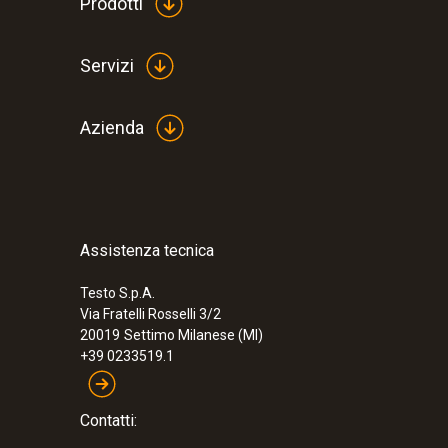
Prodotti
Servizi
Azienda
Assistenza tecnica
Testo S.p.A.
Via Fratelli Rosselli 3/2
20019
Settimo Milanese (MI)
+39 0233519.1
Contatti: