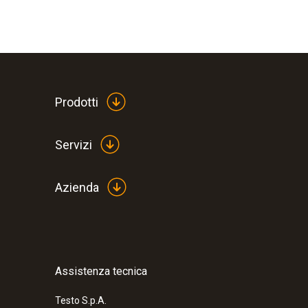
Prodotti
Servizi
Azienda
:
0563 2063
testo 206-pH3 - Misuratore di pH con s
€ 131,00
€ 159,82
Assistenza tecnica
Testo S.p.A.