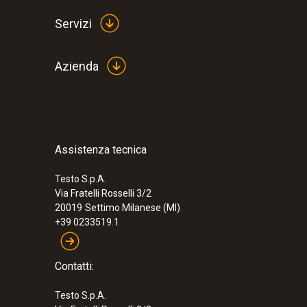
Servizi
Azienda
Assistenza tecnica
Testo S.p.A.
Via Fratelli Rosselli 3/2
20019
Settimo Milanese (MI)
+39 0233519.1
Contatti:
Testo S.p.A.