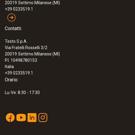
:
0590 7602
20019
Settimo Milanese (MI)
testo 760-2 - multimetro digitale TRMS
+39 0233519.1
€ 181,00
€ 220,82
Contatti:
Testo S.p.A.
Via Fratelli Rosselli 3/2
20019
Settimo Milanese (MI)
P.I. 10498780153
Italia
+39 0233519.1
Orario:
Lu-Ve: 8:30 - 17:30