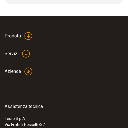
12 g
Colore prodotto
argento
Prodotti
Lunghezza
Servizi
32 mm
Azienda
Diametro
6 mm
Assistenza tecnica
Testo S.p.A.
Via Fratelli Rosselli 3/2