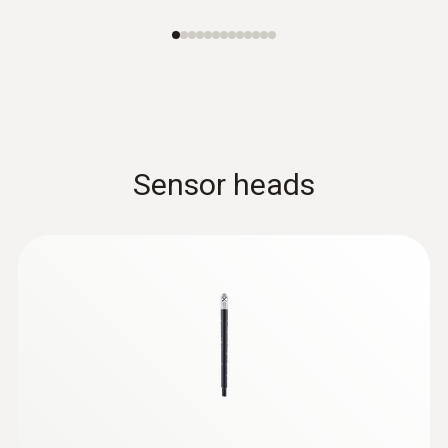
Sensor heads
:
0615 3311
Sonda NTC per alimenti in acciaio inox,
impermeabile con connettore TUC
Realizzata in accio inox
€ 154,00
€ 187,88