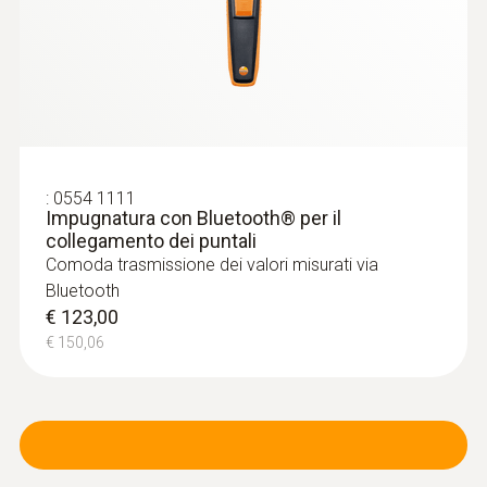
:
0554 1111
Impugnatura con Bluetooth® per il
collegamento dei puntali
Comoda trasmissione dei valori misurati via
Bluetooth
€ 123,00
€ 150,06
:
0615 2211
Sonda per alimenti in acciaio inox NTC
con connettore TUC
Sensore di precisione NTC per temperatura
€ 127,00
€ 154,94