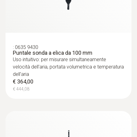
Sensore di temperaatura NTC
€ 192,00
€ 234,24
:
0635 9430
Puntale sonda a elica da 100 mm
Uso intuitivo: per misurare simultaneamente
velocità dell'aria, portata volumetrica e temperatura
dell'aria
Humidity probes
€ 364,00
€ 444,08