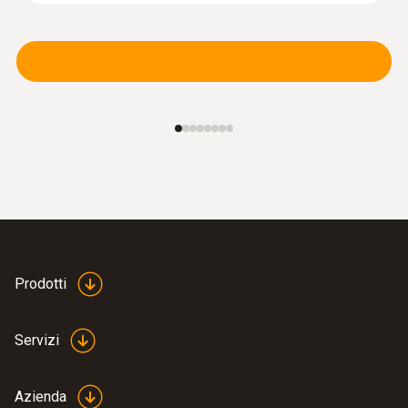
€ 110,00
€ 134,20
Prodotti
Servizi
:
0636 9771
Sonda termoigrometrica ultra-precisa
®
(digitale) - con Bluetooth
Azienda
Uso intuitivo: menù di misura dalla struttura