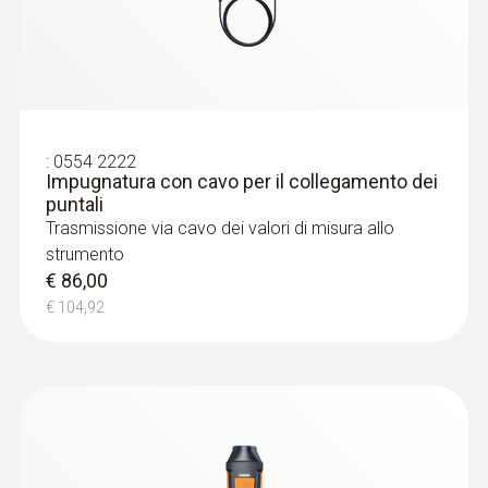
chiara per misure a lungo termine e per
misurare la concentrazione di CO negli
Temperatura di stoccaggio
ambienti interni, ad es. nel locale tecnico
dove si trova l’impianto di riscaldamento
-20 a +60 °C
€ 428,00
€ 522,16
:
0554 2222
Impugnatura con cavo per il collegamento dei
puntali
Trasmissione via cavo dei valori di misura allo
strumento
€ 86,00
€ 104,92
Food probes