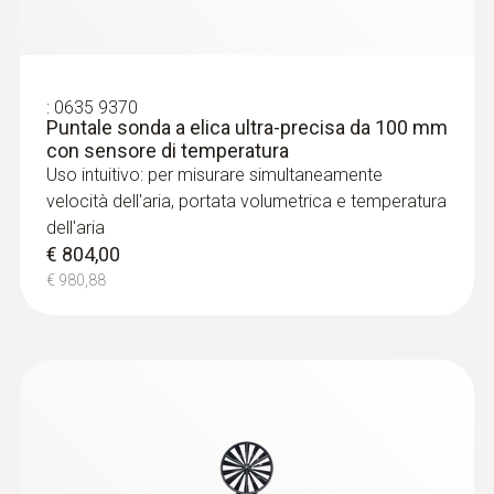
€ 147,62
:
0635 9370
Puntale sonda a elica ultra-precisa da 100 mm
con sensore di temperatura
Uso intuitivo: per misurare simultaneamente
velocità dell'aria, portata volumetrica e temperatura
dell'aria
€ 804,00
€ 980,88
:
0615 3211
Sonda NTC a vite per alimenti congelati
- con connettore TUC - Penetrazione
degli alimenti tramite avvitamento e con
connettore TUC