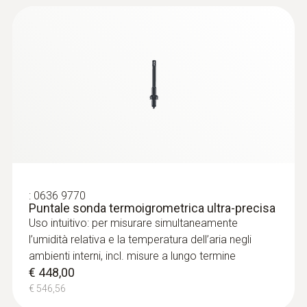
:
0636 9770
Puntale sonda termoigrometrica ultra-precisa
:
0636 9730
Uso intuitivo: per misurare simultaneamente
Puntale sonda termoigrometrica
l’umidità relativa e la temperatura dell’aria negli
Uso intuitivo: per misurare simultaneamente
ambienti interni, incl. misure a lungo termine
l’umidità relativa e la temperatura dell’aria
€ 448,00
negli ambienti interni, incl. misure a lungo
€ 546,56
termine