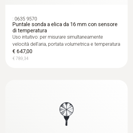
:
0635 9570
Puntale sonda a elica da 16 mm con sensore
di temperatura
Uso intuitivo: per misurare simultaneamente
velocità dell'aria, portata volumetrica e temperatura
€ 647,00
€ 789,34
:
0615 2411
Robusta sonda NTC a penetrazione per
uso alimentare con connettore TUC
Sensore di temperatura NTC
€ 121,00