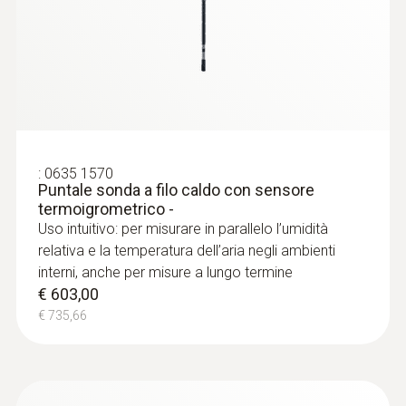
:
0636 9731
Sonda termoigrometrica (digitale) - con
Bluetooth®
:
0635 1570
Puntale sonda a filo caldo con sensore
Uso intuitivo: menù di misura dalla struttura
termoigrometrico -
chiara per misure a lungo termine e per
Uso intuitivo: per misurare in parallelo l’umidità
misurare simultaneamente l’umidità e la
relativa e la temperatura dell’aria negli ambienti
temperatura dell’aria negli ambienti interni
interni, anche per misure a lungo termine
€ 215,00
€ 603,00
€ 262,30
€ 735,66