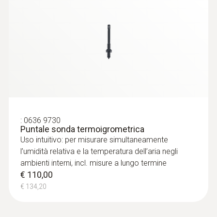
:
0636 9732
:
0636 9730
Sonda temperatura/umidità (digitale) -
Puntale sonda termoigrometrica
con cavo
Uso intuitivo: per misurare simultaneamente
Intuitive: clearly structured measurement
l’umidità relativa e la temperatura dell’aria negli
menu for long-term measurement and
ambienti interni, incl. misure a lungo termine
parallel determination of the relative humidity
€ 110,00
and air temperature in indoor areas
€ 134,20
€ 174,00
€ 212,28