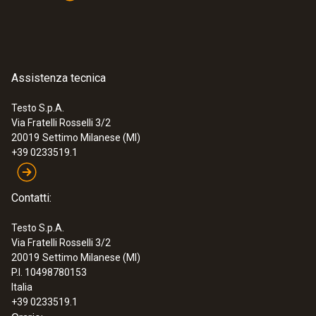
chiara per misure a lungo termine e per
misurare in contemporanea l’umidità e la
temperatura dell’aria negli ambienti interni
€ 546,00
Assistenza tecnica
€ 666,12
Testo S.p.A.
Via Fratelli Rosselli 3/2
20019
Settimo Milanese (MI)
+39 0233519.1
Contatti:
Testo S.p.A.
Via Fratelli Rosselli 3/2
20019
Settimo Milanese (MI)
P.I. 10498780153
Italia
+39 0233519.1