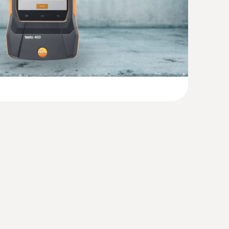
2025 …)
(
54.8 KB
)
 Ø 150mm - per calore radiante
 radiante ai sensi delle norme ISO 7243, ISO
 DIN 33403
)
e) - con sensore termoigrometrico, cavo