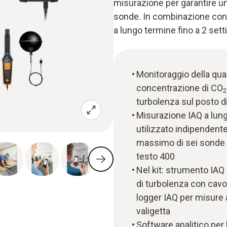
misurazione per garantire u
sonde. In combinazione con i
a lungo termine fino a 2 set
Monitoraggio della qual
concentrazione di CO
2
turbolenza sul posto di
Misurazione IAQ a lung
utilizzato indipendent
massimo di sei sonde
testo 400
Nel kit: strumento IAQ
di turbolenza con cav
logger IAQ per misure 
valigetta
Software analitico per 