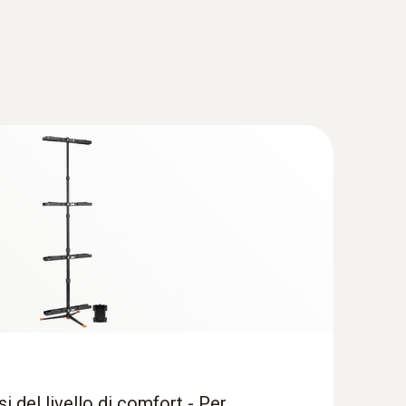
misura dalla struttura chiara per misure a lungo
e simultaneamente la concentrazione di CO
,
2
ra dell’aria negli ambienti interni
isi del livello di comfort - Per
e secondo quanto richiesto dalla norma
 dello strumento e di max. otto sonde secondo
 normative
si del livello di comfort - Per