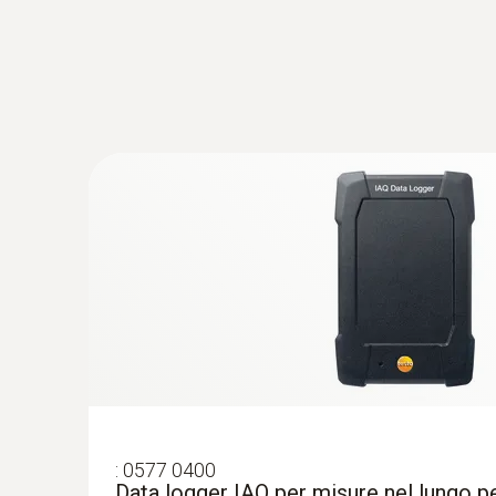
con cavo
Uso intuitivo: menù di misura dalla struttura c
termine e per la valutazione dell’illuminament
Dati tecnici generali
(V-lambda), quindi ideale per tutte le più comu
€ 385,00
Pressione assoluta (sensore interno ed esterno
€ 469,70
:
0577 0400
Data logger IAQ per misure nel lungo pe
Data logger configurabile tramite lo strumento
CO₂ ambiente
misura dei parametri ambientali testo 400
Pressione assoluta
:
0577 0400
Data logger IAQ per misure nel lungo p