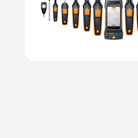
€ 1.002,00
€ 1.222,44
:
0628 0152
Sonda grado di turbolenza (digitale) - c
Temperatura - TC Tipo K (NiCr-Ni)
Uso intuitivo: menu dalla struttura chiara per d
Pressione differenziale (sensore interno) -
turbolenza e il rischio di correnti d’aria seco
piezoresistivo
ASHRAE 55
Pressione assoluta
Temperatura - NTC
:
0635 0551
Sonda luxmetrica (digitale) - per misurar