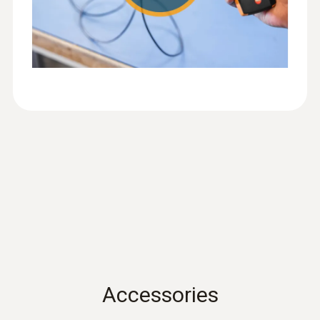
IP40
Lunghezza cavo
1,4 m
Durata batteria
70 h
Tipo batteria
3x AA
Temperatura di stoccaggio
Accessories
-20 a +50 °C