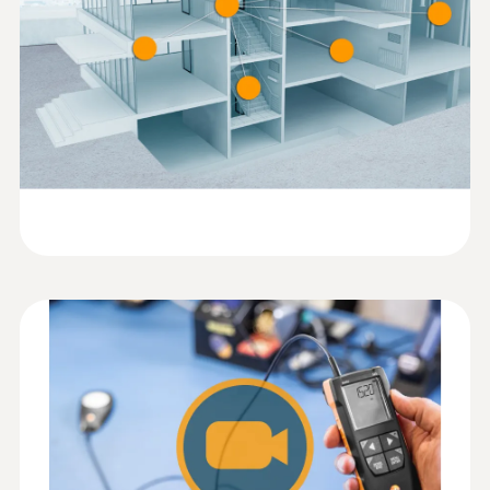
288 g
Quickstart testo 545
(
1.8 MB
)
Dimensioni
Sonda: 134 x 54 x 23 mm
149 x 60 x 28 mm
Temperatura di lavoro
Sonda: 0 a +50 °C
-10 a +50 °C
Materiale custodia
ABS + PC / TPE
Classe di protezione