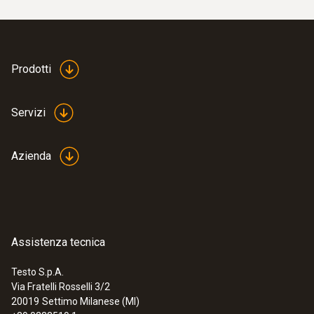
Prodotti
Servizi
Azienda
:
0501 5001
testo Smart App
All in one: un’unica app per tutti gli strumenti di
misura di Testo compatibili con Bluetooth®
per impianti di climatizzazione/refrigerazione
Assistenza tecnica
e pompe di calore
Testo S.p.A.
Via Fratelli Rosselli 3/2
20019
Settimo Milanese (MI)