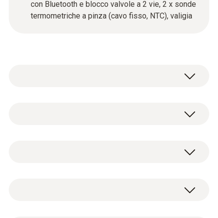
con Bluetooth e blocco valvole a 2 vie, 2 x sonde
termometriche a pinza (cavo fisso, NTC), valigia
Kit sonde termometriche a pinza (cavo
fisso, NTC) - Per misure su tubazioni (Ø
Manifold digitale a 2 vie testo 550s con
6-35 mm)
batterie (4 x AA) e certicifato di taratura
0613 5507
Kit sonde termometriche a pinza (include