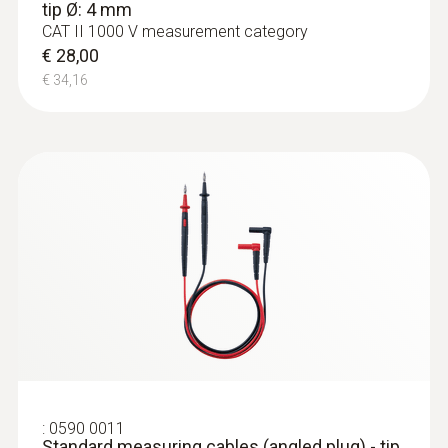
tip Ø: 4 mm
CAT II 1000 V measurement category
€ 28,00
€ 34,16
:
0590 0011
Standard measuring cables (angled plug) - tip