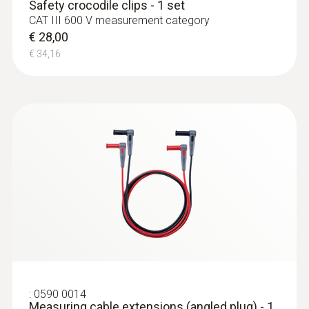
Safety crocodile clips - 1 set
CAT III 600 V measurement category
€ 28,00
€ 34,16
:
0590 0014
Measuring cable extensions (angled plug) - 1