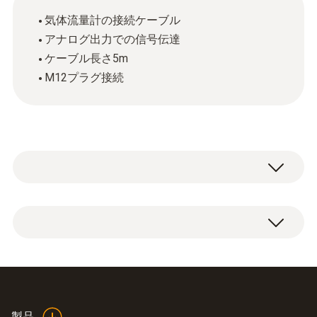
気体流量計の接続ケーブル
アナログ出力での信号伝達
ケーブル長さ5m
M12プラグ接続
M12コネクタ付きTesto気体流量計用接続ケ
ーブル（ケーブル長5m）1本。
製品