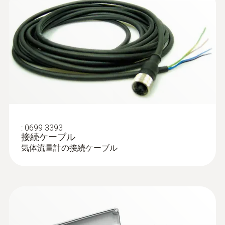
• 1台で流速、流量、温度、圧力の4つの項
EU declaration of
目を測定。
(
398.08 KB
)
conformity testo 6456
• 標準のTFTディスプレイで3つの測定値を
同時に表示する圧縮空気の直接モニタリング
取扱説明書 testo 6440
(
1.49 MB
)
• 最高のシステムインテグレーション: デュ
アルアナログ、またはパルスとアナログ出力
• 熱量測定原理により、限りなく小さい圧力
損失
• フレキシブル: 配管径DN65～250に適合
:
0699 3393
接続ケーブル
気体流量計の接続ケーブル