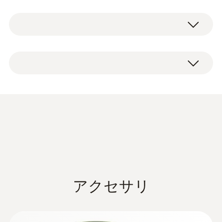
Testo の熱式気体流量計は、圧縮空気システ
ムで正確な圧縮空気消費量測定、消費量と漏
れの監視、および流量測定を実行できます。
testo 6456 熱式気体流量計、配管径 DN65
この熱式気体流量計は、十分な容量の圧縮空
– 250 (2½" – 10")
気が生成されているかどうかを判断するため
溶接フランジ
のピークロード分析にも使用できます。これ
取扱説明書
により、圧縮空気の消費に関して透明性が生
ISO 校正証明書
まれ、エネルギーの節約、コストの削減、お
データシート testo
よび対象を絞った環境管理システム（ISO
(
996.54 KB
)
6456
50001またはISO 14001など）の実装に役立
ちます。
アクセサリ
testo 6456 熱式気体流量計の
Instruction manual testo
技術的メリット
(
2.38 MB
)
6456