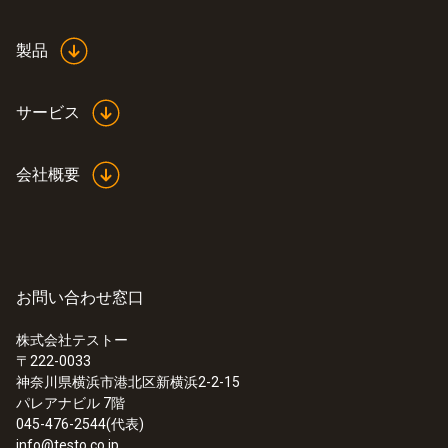
センサの購入が必要です。
1 ppm
製品
サービス
一般テクニカルデータ
会社概要
質量
18 g
外形寸法
お問い合わせ窓口
40 X 30 X 30 mm (LxWxH)
株式会社テストー
〒222-0033
:
0632 3340
神奈川県横浜市港北区新横浜2-2-15
testo 340 - 多成分燃焼排ガス分析計
ハウジング
パレアナビル 7階
045-476-2544(代表)
プラスチック
info@testo.co.jp