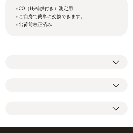
CO（H
補償付き）測定用
2
ご自身で簡単に交換できます。
出荷前校正済み
排ガスCO (H₂補償)
測定範囲
交換用COセンサx1、※注意:初期導入時にCO
0 ～ 10000 ppm
センサが搭載されている場合のみ使用可能。
初期搭載されていない場合、交換しても使用
分解能
できません。この場合アップグレード用CO