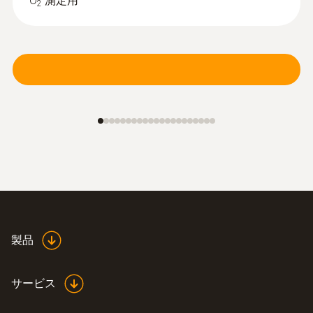
O
測定用
2
¥193,600
製品
:
0600 8765
排ガスプローブ - φ8㎜ / 700㎜ /
1000℃
サービス
クイックチェンジシステムにより、プロー
ブシャフトの交換が容易にできます