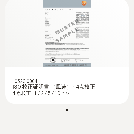
測定範囲
ン」タブをクリックすると、testo 340のさま
ざまな用途と工業分野での使用例が表示され
取扱説明書 testo 340
(
969.02 KB
)
+600 ～ +1150 hPa
ます。
testo 340 EU 適合宣言書
精度
(
35.19 KB
)
:
0635 2145
L型ピトー管 - 350mm
±10 hPa
高濃度ガスにも対応可能
風速測定用
¥32,000
分解能
testo 340は測定範囲を拡張できるため、ガス
¥35,200
濃度が極めて高い場合（工業分野での排ガス
取扱説明書 testo
1 hPa
:
0520 0004
分析など）でも測定を実行できます。測定範
easyEmission ソフト
(
767.24 KB
)
ISO 校正証明書 （風速） - 4点校正
囲の拡張（ガス希釈機能）は、ガス濃度が急
4 点校正 : 1 / 2 / 5 / 10 m/s
ウェア
激に上昇すると自動的に有効になります。セ
ンサの消耗率は、低濃度のガス環境で使用す
排ガスO₂
る場合と変わりません。
測定範囲
注意： testo 340を使用するには、標準搭載