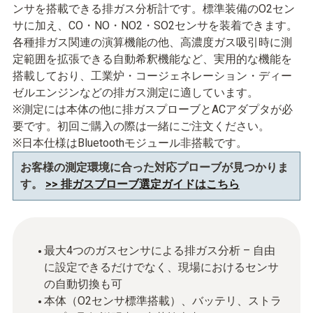
ンサを搭載できる排ガス分析計です。標準装備のO2セン
サに加え、CO・NO・NO2・SO2センサを装着できます。
各種排ガス関連の演算機能の他、高濃度ガス吸引時に測
定範囲を拡張できる自動希釈機能など、実用的な機能を
搭載しており、工業炉・コージェネレーション・ディー
ゼルエンジンなどの排ガス測定に適しています。
※測定には本体の他に排ガスプローブとACアダプタが必
要です。初回ご購入の際は一緒にご注文ください。
※日本仕様はBluetoothモジュール非搭載です。
お客様の測定環境に合った対応プローブが見つかりま
す。
>> 排ガスプローブ選定ガイドはこちら
最大4つのガスセンサによる排ガス分析 – 自由
に設定できるだけでなく、現場におけるセンサ
の自動切換も可
本体（O2センサ標準搭載）、バッテリ、ストラ