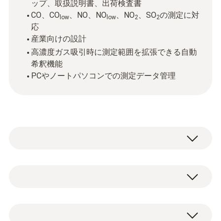
ップ、取扱説明書、出荷検査書
CO、CO
、NO、NO
、NO
、SO
の測定に対
low
low
2
2
応
産業向けの設計
高濃度ガス吸引時に測定範囲を拡張できる自動
希釈機能
PCやノートパソコンでの測定データ管理
現場の作業で最も頼りになるのは、高精度な
テクノロジーです。排ガス分析計testo 340
は、高い技術力でさまざまな用途に対応し、
差圧計-ピエゾ抵抗式
現場で使いやすいよう設計されています。