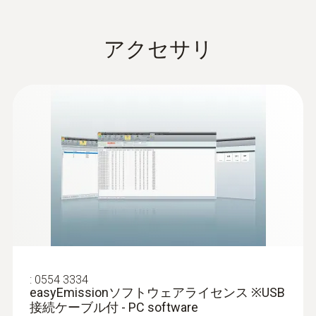
0 ～ 25 vol.%
のO
センサの他に1種類以上のガスセンサを
2
搭載する必要があります。最大3つのセンサ
アクセサリ
を追加で搭載できます。
精度
±0.2 vol.%
:
0635 2045
L型ピトー管 - 500mm
流速測定用
分解能
¥37,000
¥40,700
0.01 vol.%
応答速度t₉₀
< 20 秒
:
0554 3334
easyEmissionソフトウェアライセンス ※USB
接続ケーブル付 - PC software