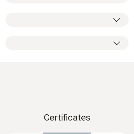
測定範囲
testo 340燃焼排ガス分析計は
本体（O2センサ標準搭載）、バッテリ、スト
-200 ～ 200 hPa
ラップ、取扱説明書、出荷検査書。
工業分野での排ガス測定など
に対応
精度
日々の作業では、通常、さまざまなセンサを
測定値の ±1.5% (その他の範囲)
使用してさまざまな測定を実施する必要があ
±0.5 hPa (-49.9 ～ 49.9 hPa)
ります。testo 340はO
センサを標準搭載し
2
ており、ほかに3種類のセンサを選択（CO、
ピトー管
分解能
排ガス分析計カタログ
CO
、NO、NO
、NO
、SO
）して搭載で
(
4.6 MB
)
low
low
2
2
0.1 hPa
きるので、分析計を個別のニーズに合わせて
カスタマイズできます。testo 340は、信頼性
testo 340 データシート
(
394.1 KB
)
の高い技術をコンパクトなボディに内蔵し、
Certificates
持ち運びも容易です。国際サービス業務での
絶対圧
使用や、燃焼プラントまたは発電施設の設置
や保守点検に最適です。「アプリケーショ