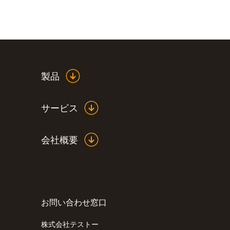
製品
サービス
会社概要
お問い合わせ窓口
:
0632 3340
testo 340 - 多成分燃焼排ガス分析計
株式会社テストー