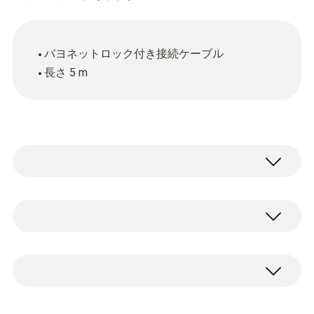
バヨネットロック付き接続ケーブル
長さ 5 m
一般テクニカルデータ
ハウジング
データバスケーブル ｘ1
プラスチック