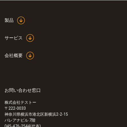
ケーブル長
5 m
製品
Product colour
サービス
Black
会社概要
接続
Bayonet
インターフェイスプリンタ
お問い合わせ窓口
data bus
株式会社テストー
〒222-0033
:
0563 3503
神奈川県横浜市港北区新横浜2-2-15
質量
testo 350 - testo 350 MARITIME_V2 燃
パレアナビル 7階
焼排ガス分析計 舶用ディーゼルエンジ
045-476-2544(代表)