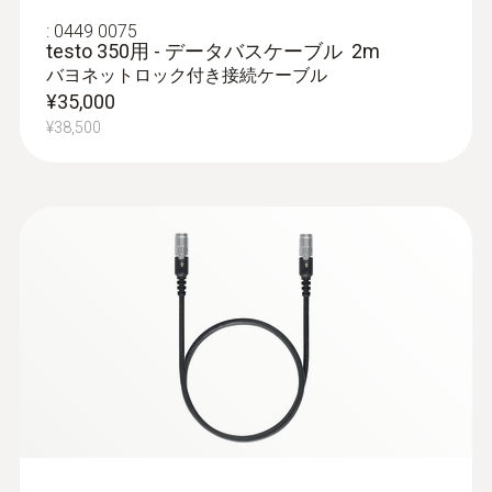
350 MARITIME V2
※排ガス測定ボックス、コントロールユニッ
排ガス 最大正圧
:
0449 0075
ト、キャリングケース、エンジン用排ガスプ
testo 350用 - データバスケーブル 2m
testo 350 MARITIMEポータブル排ガス分析計
ローブ、接続ケーブル、赤外線プリンタ、温
50 mbar
バヨネットロック付き接続ケーブル
は、船舶ディーゼルエンジンの専門的な排ガ
湿度計testo 610、シリコンチューブを含むセ
¥35,000
ス測定を船上で実施するために必要な機能を
ット価格です。
¥38,500
排ガス 最大負圧
testo usb driver -
備えています。
for various
セット内容については、下記の同梱品をご参
-300 mbar
(
v2.9.1, 2.02 MB
)
measuring
照ください。
instruments
露点温度演算
USB driver for the following devices
with USB port: * USB Interface testo 174
0.04 °Ctd; 99 °Ctd
/ 177 - T + H * testo 300 / 320 / 330 /
330i / 335 / 340 / 350 * testo 435 *
インターフェイス
testo 556 / 560 / 570 / 580 * testo 635
* testo 735 * testo 845
IR/IRDAインターフェイス; Bluetooth®; USB;
データバス; トリガー入力; 差圧; プローブ入
力; DC電圧入力; 電源接続; 測定範囲拡張用の