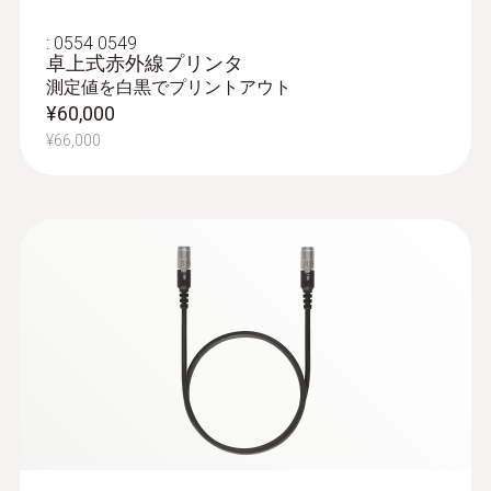
MARITIME
標準
¥86,000
排ガス測定ボックスとコントロールユニ
testo 350 MARITIMEは、次の認定を受けてい
:
0554 0549
¥94,600
ットを接続する長さ5mのケーブル
ます。
卓上式赤外線プリンタ
ジャーマンロイド(DNV GL)証明書日本カイジ
Nippon Certificate testo
(
5.4 MB
)
現場でプリントアウト可能な高速赤外線
測定値を白黒でプリントアウト
日本海事協会（NK）認定番号：
ック協会(NKクラス)証明書(MARPOL Annex
350 MARITIME
¥60,000
プリンタ（感熱紙1ロール、単3電池4本付
14DD001B
VIおよびNOx Technical Code 2008に準拠)
¥66,000
き）
ノルウェー・ドイツ船級協会（DNV）認
testo 610温湿度計
定番号：TAA00001K0
電源
排ガス逆圧測定用シリコンホース（直径
また、上記2協会からNOxテクニカルコード
Li-Ion充電池または100～240V AC50/60Hz
4mm、長さ5m）と、エンジンセンサに
EU declaration of
2008に適合と認定を受けています。
接続するためのホースコネクタが付属
conformity testo 350
(
48.21 KB
)
日本海事協会（NK）認定番号：
MARITIME (CU)
電力消費
TA23536M
先進テクノロジー、実用的な
max.40W
EU declaration of
ノルウェー・ドイツ船級協会（DNV）認
conformity testo 350
アクセサリ、24時間365日の
(
49.35 KB
)
定番号： TAA00001K0 Rev. 4
ポンプ流量
MARITIME (MB)
MED 証明書番号 MEDB0000328 Rev. 3 (モ
サービス を提供するtesto 350
ジュール B) および MEDD00002FU (モジュ
MARITIMEセット
1 l / min. with flow monitoring
Instruction manual testo
ール D)
(
7.59 MB
)