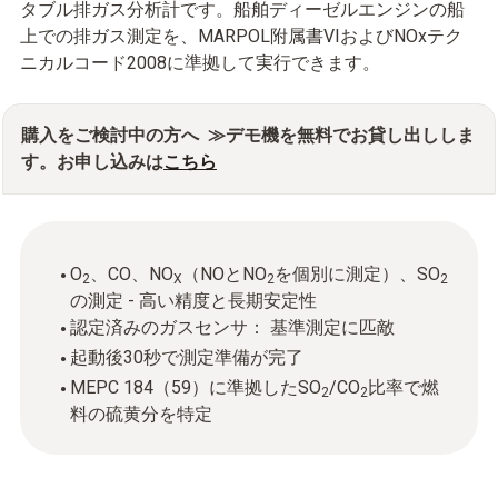
タブル排ガス分析計です。船舶ディーゼルエンジンの船
上での排ガス測定を、MARPOL附属書VIおよびNOxテク
ニカルコード2008に準拠して実行できます。
購入をご検討中の方へ ≫デモ機を無料でお貸し出ししま
す。お申し込みは
こちら
O
、CO、NO
（NOとNO
を個別に測定）、SO
2
X
2
2
の測定 - 高い精度と長期安定性
認定済みのガスセンサ： 基準測定に匹敵
起動後30秒で測定準備が完了
MEPC 184（59）に準拠したSO
/CO
比率で燃
2
2
料の硫黄分を特定