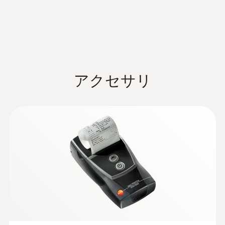
動作温度
のデータバス接続、充電式バッテリ、内
ド2008に適合した検査を船上で実施するため
モータープローブ
Data sheet testo 350
蔵の燃焼エアセンサ（NTC）、トリガー
に設計された排ガス分析計です。
5 ～ +45 °C
(
692.1 KB
)
MARITIME
入力、メモリ機能、USBインターフェイ
基本検査および測定（エンジン調整など
スなど
の変更後）
ハウジング
Information according to
testo 350 MARITIME_V2コントロールユ
testo 350 MARITIME排ガス分析計は、
Reg. (EU) 2023/2854
TPE/PC + ABS/PC + ABS + 10% GF
ニットは鮮明なカラーディスプレイと分
MARPOL附属書Ⅵで規定されたNO
規制値の
アクセサリ
(
140 KB
)
X
(DataAct) - testo 350
かりやすいメニューガイドを搭載
確認にも適しています。NO
の値は、関連当
X
MARITIME
実用的な滑車付きキャリングケース
局による検査時に定期的に測定されます。
接続可能なプローブ
工業エンジン用のプレフィルタ・インラ
NO
の測定は、NO
の排出削減を証明する手
X
X
MED Certificate Module
燃焼空気温度プローブ x 1; 煙道ガスプローブ
インフィルタ付き排ガスプローブ（円錐
段としても有効です。NO
税が徴収される特
(
223.8 KB
)
X
B testo 350 MARITIME
x 1; 温度プローブ x 1; 温度プローブ x 1; 差圧
部を含むセンサ長335mm、耐熱＋
別な地域（ノルウェーなど）では、このよう
計 x 1
1,000℃まで）、NO
／SO
測定用サンプ
な証明が必要になります。
2
2
MED Certificate Module
リングホース（1,000℃耐熱のプローブホ
(
216.6 KB
)
D testo 350 MARITIME
製品の色
:
0600 8898
ース、プローブ長4m）、排ガス温度測定
ステンレス排ガスプローブ用 K熱電対 -
認定を受けている高い性能品
用の熱電対（NiCr-Ni、長さ430mm、耐熱
335 mm
黒
Type Approval
+1,000℃まで）、4m接続ホース、追加の
質
排ガス測定と並行して排ガス温度の測定が
Certificate testo 350
(
565.5 KB
)
高温保護
可能