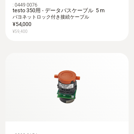
希釈ガス入口
:
0449 0076
testo 350用 - データバスケーブル 5 m
バヨネットロック付き接続ケーブル
保管温度
¥54,000
-20 ～ +50 °C
¥59,400