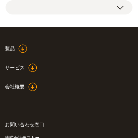
デュアルウォールクリアランスプローブ（O2
probe shaft, does not just enable multi-point
濃度）
measurements at the access. It means the
dual wall clearance can also be examined for
leaks or blockages.
製品
サービス
会社概要
お問い合わせ窓口
株式会社テストー