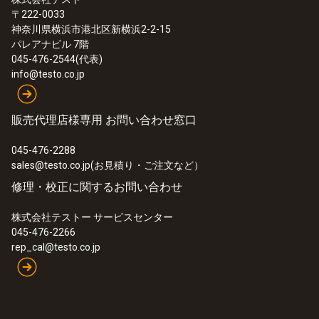
〒222-0033
:
0633 3004 85
神奈川県横浜市港北区新横浜2-2-15
testo 300 LL NEXT LEVEL - 燃焼排ガス
パレアナビル 7階
分析計 長寿命O
/CO(H
補償)センサ
2
2
045-476-2544(代表)
+NOセンサ、CO4倍希釈機能搭載
info@testo.co.jp
¥460,000
¥506,000
販売代理店様専用 お問い合わせ窓口
045-476-2288
sales@testo.co.jp(お見積り・ご注文など）
修理・校正に関するお問い合わせ
株式会社テストー サービスセンター
045-476-2266
rep_cal@testo.co.jp