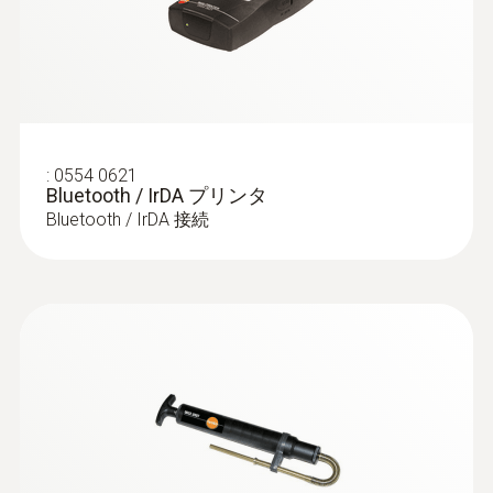
固形燃料セット - 排ガスプローブ φ8㎜
を搭載しており、Wi-Fiに接続すれば、testo
/ 290㎜ / +300℃、ドレンポット
300 LL NEXT LEVEL に保存されたPDFレポー
高精度な固形燃料測定に最適
分解能
¥94,000
トやCSVデータをメール添付で現場で送信す
0.1 vol.%
¥103,400
ることができます。
また、高度な使い方として、同一LAN上もしくは
:
0554 0621
長寿命バッテリ
Bluetooth / IrDA プリンタ
Bluetooth / IrDA 接続
testo 300 NEXT LEVEL または testo 300 LL
NEXT LEVEL には専用リチウムイオン電池が
搭載されています。
プローブ
最大で10時間駆動します。一日あたり2時間
の測定した場合、排ガス分析計を約1週間使
用できます。
※お客様の使用環境等で稼働時間は変動しま
す。