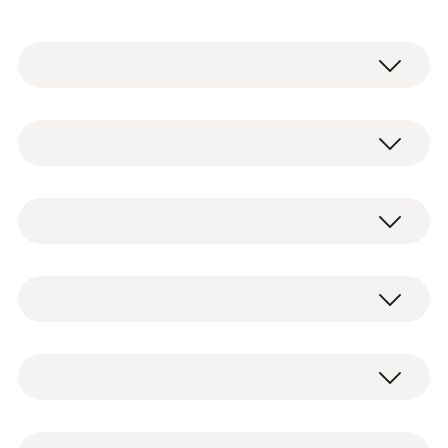
testo 300 LL NEXT LEVEL は、ボイラー等の
燃焼機器から排出される燃焼ガスを分析する
機器です。
K熱電対(NiCr-Ni)
電気化学式センサを搭載しており、30秒のゼ
ロ調整後すぐに測定を開始することができま
す。
測定範囲
testo 300 LL NEXT LEVEL 排ガス分析計、電
本体は堅牢な造りで、最新のタッチスクリー
-40 ～ +1200 °C
源ユニット、testo Bluetooth® コネクター×1
ンが搭載されています。
特長
精度
±0.5 °C (0.0 ～ +100.0 °C)
長寿命O2、COセンサと本体を4年保証
測定値の ±0.5% (その他の範囲)