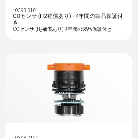
ガス吸引用ホースと温度チャネルがバヨネ
:
0393 0101
ットロックを介して確実に計測器に接続す
COセンサ (H2補償あり) - 4年間の製品保証付
ることができます
き
¥41,000
COセンサ (H
補償あり) 4年間の製品保証付き
2
¥45,100
温度プローブ
:
0393 0151