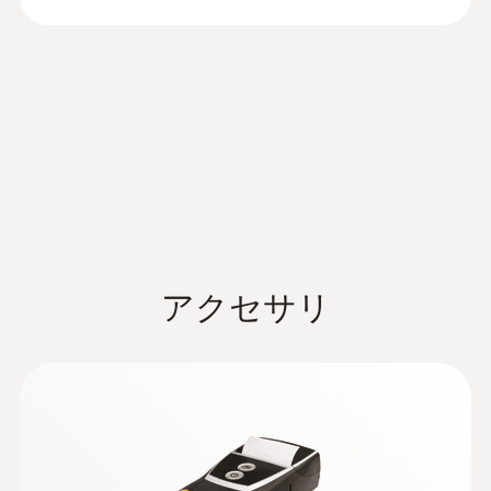
大型カラーディスプレイ＆ス
測定値の ±2% (+100.1 ～ +200 hPa)
二重壁クリアランスのエア漏れと詰まりの
測定値の ±1% (+50.1 ～ +100.0 hPa)
マートタッチ（静電容量式）
検出
¥35,000
¥38,500
視認性の高い5インチの大型カラーディスプ
分解能
レイを搭載しているため、ひと目で全ての測
0.01 hPa
testo 300, testo
定パラメータを確認する事ができます。測定
320, testo 330 -
(
v2.3, 64.11 MB
)
値や演算値の数値だけでなく、グラフ等の表
testo ZIV ドライバ
示モードに切り替え可能。シーンに応じて素
testo 300, 320, 330 ZIV ドライバは、燃
早く設定変更が行えます。埋め込みタイプの
排ガスO₂
焼排ガス分析計 testo 300, 330 にサー
ディスプレイは直接衝撃を受けにくい構造と
ドパーティ（他社製）ソフトを認識さ
アクセサリ
なっており、専用保護フィルムも付いていま
せるものです。このドライバは、2010
測定範囲
す。
年 3月22日以降のnew 1.BImSchV に適
合しています。
0 ～ 21 vol.%
無線通信で他のデバイスと連
携！
精度
:
0600 9765
testo 300 LL NEXT LEVEL はWi-Fiモジュール
±0.2 vol.%