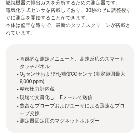
燃焼機器の排出ガスを分析するための測定器です。
電気化学式センサを搭載しており、30秒のゼロ調整後す
ぐに測定を開始することができます。
本体は堅牢な造りで、最新のタッチスクリーンが搭載さ
れています。
直感的な測定メニューと、高速反応のスマート
タッチパネル
O
センサおよびH
補償COセンサ (測定範囲最大
2
2
8,000 ppm)
精密圧力計内蔵
現場で文書化し、Eメールで送信
豊富なプローブおよびユーザによる迅速なプロ
ーブ交換
測定器固定用のマグネットホルダー