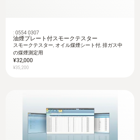
差圧センサ内蔵でガス圧測定
も1台で可能
testo 300 NEXT LEVEL または testo 300 LL
:
0554 0307
油煙プレート付スモークテスター
NEXT LEVEL には差圧センサが標準搭載され
スモークテスター, オイル煤煙シート付, 排ガス中
ています。別売の差圧測定用アクセサリ(型
の煤煙測定用
:
0632 1272
番: 0554 1203)を接続すると、ガスパイプ、
¥32,000
COプローブ 有線ハンドル付き - CO
ダクトの差圧測定に使用できます。
¥35,200
シンプルなメニューで操作が直感的に可
センサ交換
能。長時間の測定もロガーモードで行えま
す。
センサ保護機能によりセンサが長持ちするだ
¥84,000
¥92,400
けでなく、センサセルは調整データを内蔵し
たモジュールタイプで、ユーザーが現場で交
換でき、メンテナンス性に優れています。※
ヘクスローブドライバー（星型/サイズT10）
が必要です。