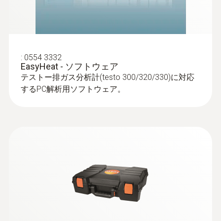
センサ交換の頻度を減らしたい場合は、長寿
命センサモデル「testo 300 LL NEXT LEVEL」
がおすすめです。O2、COセンサが長寿命仕
排気ガスプローブ
様となっています。
:
0554 3332
EasyHeat - ソフトウェア
その他機能
テストー排ガス分析計(testo 300/320/330)に対応
するPC解析用ソフトウェア。
本体背面の強力なマグネットで本体を固
定
Bluetooth®を搭載しており、専用プリン
タで印刷、またはPDF測定レポートを直
接PC等へ送信可能
スタンバイモード(スマートフォンのスリ
ープモードと類似)を搭載。ワンタッチで
測定を開始できます。
:
0600 9760
排ガスプローブ - φ8㎜ / 180㎜ / 500℃