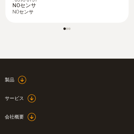
NOセンサ
NOセンサ
製品
:
0615 5505
サービス
NTCサーミスタ クランプ温度プローブ
- (TUC)
測定範囲：-40〜+ 125℃
会社概要
¥10,000
¥11,000