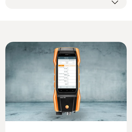
暖房システムの排ガス測定
タッチスクリーンによる直感的な操作
現場でPDF測定レポートの作成と、メー
その他のプローブ
分解能
暖房周辺の測定に最適：
ル送信が可能
長寿命バッテリ(最長10時間)
0.1 °C (-40 ～ +999.9 °C)
最長6年使用可能な、高品質ロングライフ
差圧センサ内蔵によりガス圧測定も可能
1 °C (その他の範囲)
センサ, スマートタッチ操作, 分かりやす
データシート testo 300
現場でセンサ交換が可能
いメニュー構造, その場での書類作成が可
(
3.2 MB
)
NL
能, メールでのレポート送信, 大型HDディ
長寿命O2、COセンサと本体を
スプレイ, 頑丈なハウジング
4年保証
排ガス分析計カタログ
差圧計-ピエゾ抵抗式
(
4.6 MB
)
その他の用途：
testo 300 LL NEXT LEVEL は、testo
ガスの流れ圧力測定*、ガス管検査*、温
測定範囲
300 NEXT LEVEL とは異なり「長寿命O2、CO
度差測定 (暖房システムの流れ温度と戻り
センサ」に対応しています。測定頻度が多
-100 ～ +200 hPa
温度)*、CO環境測定*、暖房システムの煙
く、センサの消耗が早いお客様や、センサの
突通風測定*
簡易マニュアル testo
(
1.68 MB
)
交換回数を極力減らしたいお客様にはtesto
* 注意事項：これらの測定には、別売りの専
:
0632 1260
精度
300
デュアルウォールクリアランスプロー
300 LL NEXT LEVEL がおすすめです。
用プローブまたはアクセサリが必要です。
ブ - デュアルウォールクリアランスプ
±0.5 hPa (0 ～ +50.0 hPa)
ローブ（O2濃度）
取扱説明書 testo 300
(
3.12 MB
)