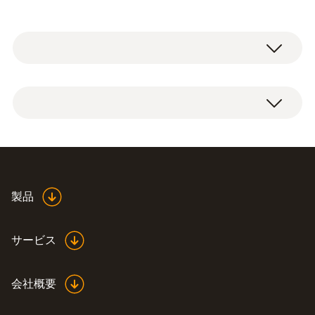
一般テクニカルデータ
質量
4350
製品
外形寸法
520 X 400 X 210 mm (LxWxH)
サービス
ハウジング
会社概要
プラスチック