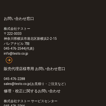
Product colour
お問い合わせ窓口
Black
株式会社テストー
〒222-0033
:
0633 3004 85
神奈川県横浜市港北区新横浜2-2-15
testo 300 LL NEXT LEVEL - 燃焼排ガス
パレアナビル 7階
分析計 長寿命O
/CO(H
補償)センサ
2
2
045-476-2544(代表)
+NOセンサ、CO4倍希釈機能搭載
info@testo.co.jp
¥460,000
¥506,000
販売代理店様専用 お問い合わせ窓口
045-476-2288
sales@testo.co.jp(お見積り・ご注文など）
修理・校正に関するお問い合わせ
株式会社テストー サービスセンター