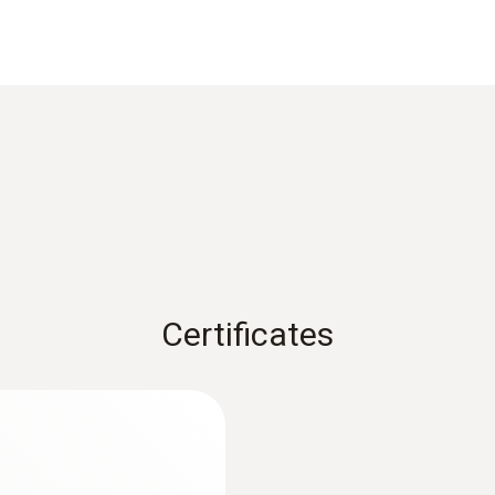
±0.2 °C (-25 ～ +80 °C)
応答速度 t99
60 秒
1) Long-term measurement range +125°C, short-term +150
質量
Certificates
104 g
外形寸法
:
0560 1108
1250 mm
マニホールド
testo 110 - サ