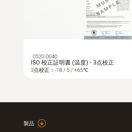
¥170,500
:
0520 0040
ISO 校正証明書 (温度) - 3点校正
3点校正：-18 / 5 / +65℃
:
0572 1752
testo 175 T2 - 温度データロガー
¥41,000
製品
¥45,100