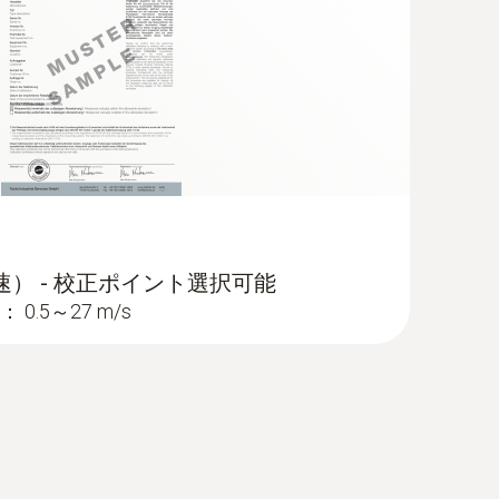
速） - 校正ポイント選択可能
.5～27 m/s
ドル付き - CO