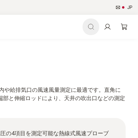
JP
ト内や給排気口の風速風量測定に最適です。直角に
端部と伸縮ロッドにより、天井の吹出口などの測定
圧の4項目を測定可能な熱線式風速プローブ