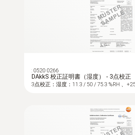
:
0520 0266
DAkkS 校正証明書（湿度） - 3点校正
3点校正：湿度：11.3 / 50 / 75.3 %RH 、+2
:
0632 1272
COプローブ 有線ハンドル付き - CO
¥84,000
¥92,400