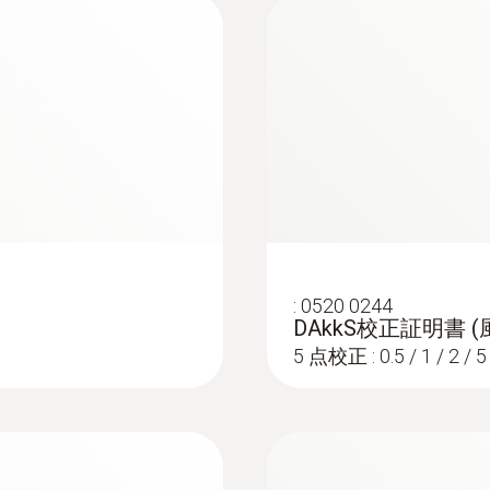
±3 %rH (10 ～ 35 %rH)
¥112,200
±0.06 %rH/K (k=1)
±2 %rH (35 ～ 65 %rH)
±3 %rH (65 ～ 90 %rH)
分解能
0.1 %rH
:
0520 0244
DAkkS校正証明書 (
測定範囲
5 点校正 : 0.5 / 1 / 2 / 5
+700 ～ +1100 hPa
:
0635 9572
ハンドル付き
16 mm ベーン式
¥163,000
精度
¥179,300