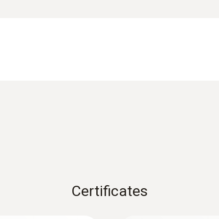
±0.8 °C (-20 ～ 0 °C)
分解能
0.1 °C
データシート testo 440
測定範囲
取扱説明書 testo 環境プローブ（無線ハン
5 ～ 95 %rH
精度
±5 %rH (その他の範囲)
Certificates
:
0635 9431
Hysteresis: ±1.0 %rH
線ハンドル付き
100 mm ベーン
長期安定性: ±1%RH / year
¥102,000