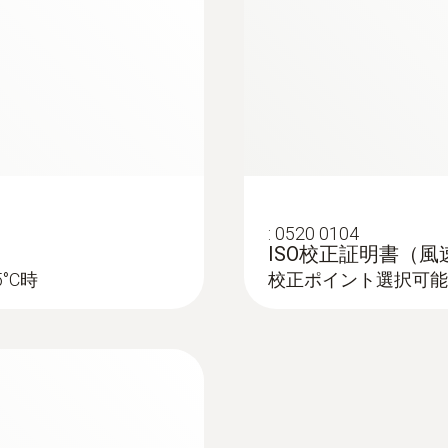
±3.0 hPa
分解能
0.1 hPa
:
0520 0104
ISO校正証明書（風
5°C時
校正ポイント選択可能： 0
:
0632 1271
COプローブ 無線ハン
¥90,000
¥99,000