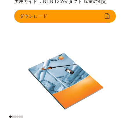
実用ガイド DIN EN 12599 ダクト 風量の測定
ダウンロード
風量の重要性
正確な風量測定
正しい測