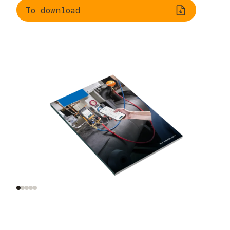
To download
Understanding
Evaluating
refrigeration
refrigerants
systems