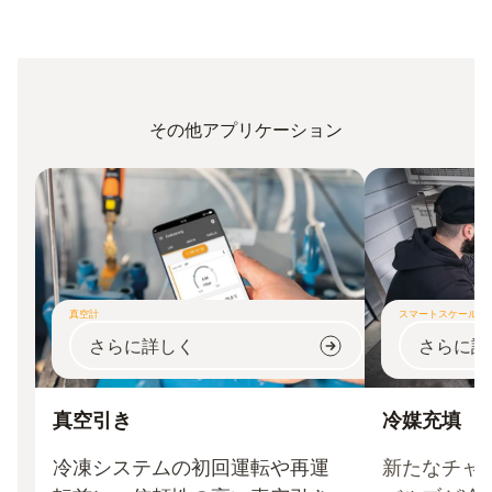
その他アプリケーション
真空計
スマートスケール
さらに詳しく
さらに詳
真空引き
冷媒充填
冷凍システムの初回運転や再運
新たなチャ