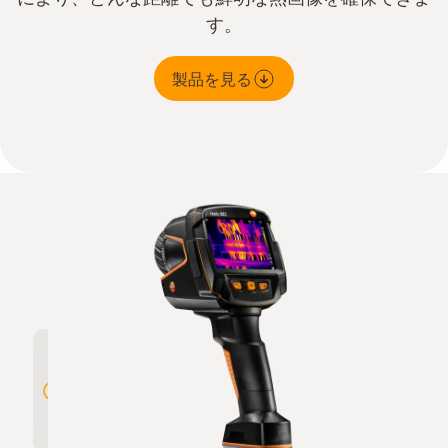
す。
製品を見る
320×240ピクセルの高解像度、
遠くの
testo SuperResolutionで640×480
ズ
ピクセルに拡張可能
高解像度。