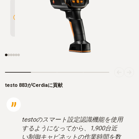
320×240ピクセルの高解像度、
優れた熱
testo SuperResolutionで640×480
ピクセルに拡張可能
高解像度。
testo 883がCerdiaに貢献
testoのスマート設定認識機能を使用
するようになってから、1,900台近
い制御キャビネットの作業時間を数