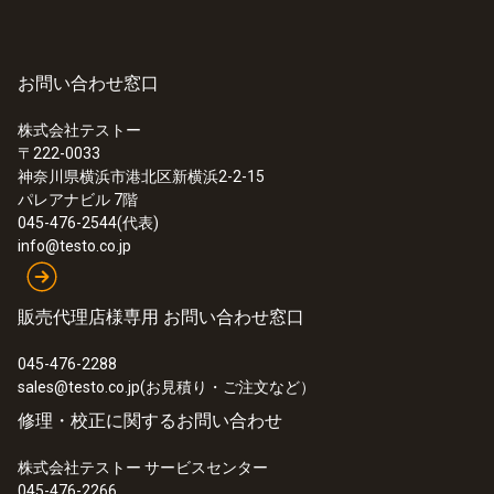
お問い合わせ窓口
一般テクニカルデータ
株式会社テストー
〒222-0033
動作温度
:
0560 5210
神奈川県横浜市港北区新横浜2-2-15
testo 521-1 - 差圧計
パレアナビル 7階
-40 ～ +100°C
045-476-2544(代表)
info@testo.co.jp
ゼロにする
販売代理店様専用 お問い合わせ窓口
0.1 bar
045-476-2288
sales@testo.co.jp(お見積り・ご注文など）
修理・校正に関するお問い合わせ
株式会社テストー サービスセンター
045-476-2266