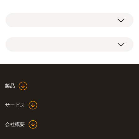
圧力測定
測定範囲
-1 ～ +10 bar
製品
精度
±1 フルスケールの
サービス
相対圧過負荷 (低圧側)
会社概要
25 bar