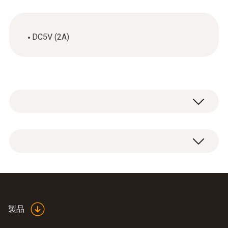
DC5V (2A)
ACアダプタ(USBケーブル付)x1
製品