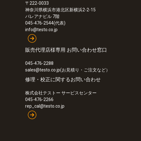
〒222-0033
神奈川県横浜市港北区新横浜2-2-15
パレアナビル 7階
045-476-2544(代表)
info@testo.co.jp
販売代理店様専用 お問い合わせ窓口
045-476-2288
sales@testo.co.jp(お見積り・ご注文など）
修理・校正に関するお問い合わせ
株式会社テストー サービスセンター
045-476-2266
:
0632 3307
rep_cal@testo.co.jp
testo 330-2 LL - 燃焼排ガス分析計
¥286,367
¥315,004