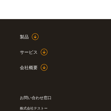
製品
サービス
会社概要
お問い合わせ窓口
:
0632 3220
温度
testo 320 - 燃焼排ガス分析計
株式会社テストー