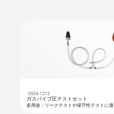
:
0600 3692
長期測定用のロガー機能、最大50万件の測
気体温度用プローブ - 80℃
本体背面のマグネットで金属（バーナーな
燃焼 排ガス分析計にダイレクト接続
簡単に空にできるドレンタンク
本体、O
・COセンサは4年間の長期保証
:
0632 3306
2
¥15,000
testo 330-1LL - 燃焼排ガス分析計
¥16,500
最長5年使える長寿命のO
・COセンサを搭
注意： H
補償付きのCOセンサをご希望の場合は
2
2
ン機能とアクセサリを豊富に用意しております
差圧計-ピエゾ抵抗式
:
0554 1213
ガスパイプ圧テストセット
多用途：リークテストや保守性テストに適