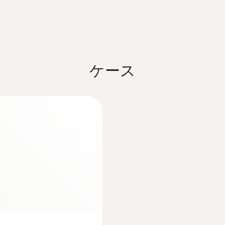
精度
:
0600 9797
±1 測定値の (50.1 ～ 100.0 hPa)
気体用温度プローブ - 
±1.5 測定値の (その他の範囲)
取り回しやすい仕様 (浸
±0.5 hPa (0.0 ～ 50.0 hPa)
¥26,000
ケース
¥28,600
分解能
0.1 hPa
測定範囲
0 ～ 21 vol.%
精度