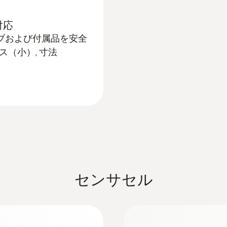
±0.2 vol.%
対応
:
0632 3331
差圧測定用
大気CO プローブ
プローブおよび付属品を安全
分解能
計測と同時に圧力の測定
室内空気中のCO濃度
（小）, 寸法
0.1 vol.%
応答速度t₉₀
< 20 秒
センサセル