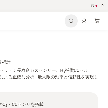
JP
ス分析計
ガス分析計セット：長寿命ガスセンサー、H₂補償COセル、
ジーによる正確な分析 - 最大限の効率と信頼性を実現し
のO
・COセンサを搭載
2