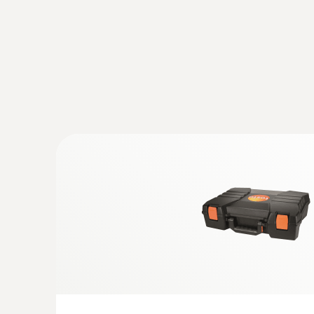
:
0600 9787
気体用温度プローブ - 190㎜ / 100℃
シャフト長190mm、ケーブル2.2m
排ガスO₂