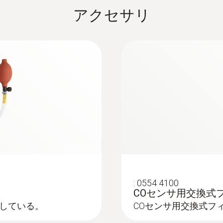
:
0600 9760
定結果を記録する大容量メモリ
アクセサリ
排ガスプローブ - φ8㎜
充電式バッテリ: 3.7 V / 2.6 Ah; AC アダプタ: 6 V/1.2
ど）に取り付けて測定を実施
testo 300, testo 320, testo 330 - testo Z
クイックチェンジシ
易にできます
最大
testo 300, 320, 330 ZIV ドライバは、燃焼排
¥66,000
製）ソフトを認識させるものです。このドライバは、201
500,000メモリ
¥72,600
合しています。
載
購入時にご注文ください。その他センサのアップグレードや
。あわせてご注文ください。
保管温度
-20 ～ +50 °C
測定範囲
:
0554 4100
COセンサ用交換式
0 ～ +300 hPa
している。
COセンサ用交換式フ