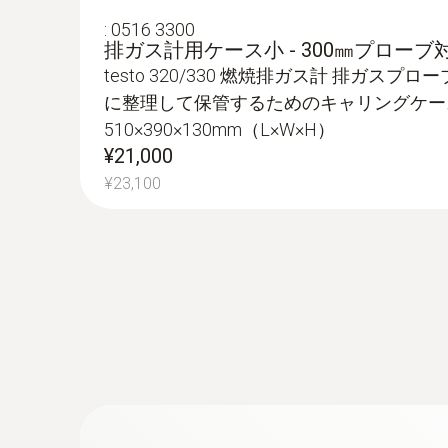
:
0516 3300
排ガス計用ケース小 - 300㎜プローブ
:
0638 0330
testo 330 LL用 微差圧プローブ - 微
testo 320/330 燃焼排ガス計 排ガス
testoのガス分析計と接続し排ガス成分の
に整理して保管するためのキャリングケース
も行えます
510×390×130mm（L×W×H）
¥21,000
¥23,100