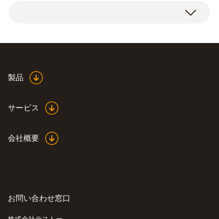
Instruction manual for
製品
(
485.8 KB
)
test gas lines
サービス
会社概要
お問い合わせ窓口
:
0633 3004 85
testo 300 LL NEXT LEVEL - 燃焼排ガス
分析計 長寿命O
/CO(H
補償)センサ