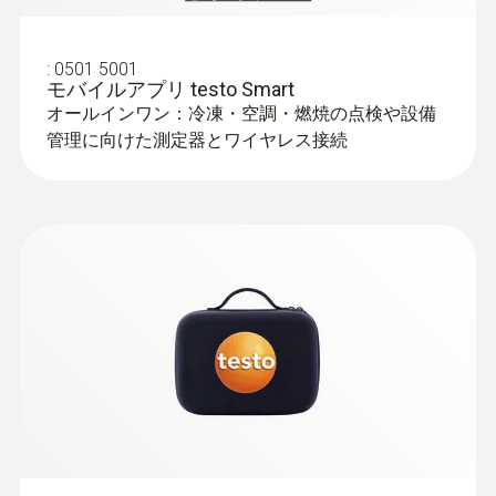
アプリケーション経由で冷媒更新
R11; FX80; I12A; R1150; R1270; Pt1000; R14;
:
0501 5001
モバイルアプリ testo Smart
R142B; R152A; R161; R170; R227; R236fa;
オールインワン：冷凍・空調・燃焼の点検や設備
R245fa; R401C; R406A; R407B; R407D; R41;
管理に向けた測定器とワイヤレス接続
R411A; R412A; R413A; R417A; R417B; R417C;
R422A; R426A; R508A; R508B; R600; RIS89;
SP22
Refrigerant
A2L / A3 compatibel
保管温度
-20 ～ +60 °C