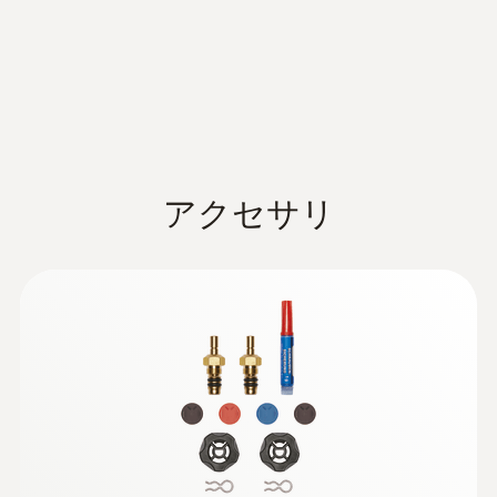
相対圧過負荷(高圧側)
システム要件
65 bar
iOS 13.0 以上が必要; Android 8.0以上が必要;
Bluetooth® 4.0搭載のモバイルデバイスが必
要
一般テクニカルデータ
製品の色
アクセサリ
質量
:
0501 5001
黒/オレンジ
モバイルアプリ testo Smart
オールインワン：冷凍・空調・燃焼の点検
826 g
バッテリ寿命
や設備管理に向けた測定器とワイヤレス接
続
外形寸法
150時間
210 x 121 x 60 mm (長さ x 幅 x 高さ)
バッテリの種類
動作温度
単4電池 x 3