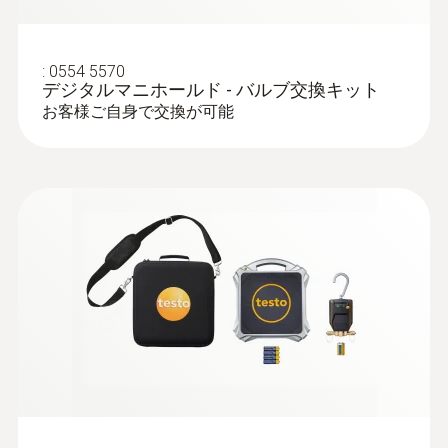
-20 ～ +50 °C
データ転送
:
0554 5570
保護等級
Bluetooth®
デジタルマニホールド - バルブ交換キット
お客様ご自身で交換が可能
IP54
電波範囲
システム要件
100 m
iOS 11.0 以上が必要; Android 6.0以上が必要;
Refrigerant
Bluetooth® 4.0搭載のモバイルデバイスが必
要
A2L / A3 compatibel
製品の色
保管温度
黒
-20 ～ +60 °C
自動オフ