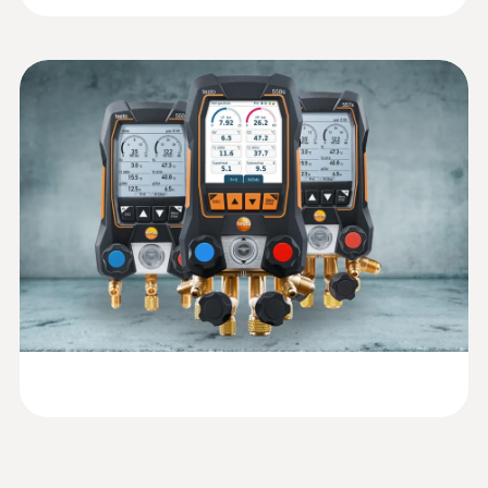
出管温度を表示。
一般テクニカルデータ
取扱説明書 testo スマー
(
2.08 MB
)
トプローブ
測定範囲
質量
-1 ～ 60 bar
127.4 g
精度
:
0560 2115 55
外形寸法
スマートプローブ - testo 115i クランプ
温度計
フルスケールの ±0.5%
183 x 90 x 30 mm
冷蔵、空調、暖房システムの温度測定が、
スマートフォンやタブレットへのワイヤレ
分解能
ス接続で実行でき便利
動作温度
0.01 bar
-20 ～ +50 °C
プローブ接続
ハウジング
3 x 7/16" – UNF
プラスチック