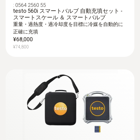
:
0564 2560 55
10 min*
testo 560i スマートバルブ 自動充填セット -
スマートスケール ＆ スマートバルブ
重量・過熱度・過冷却度を目標に冷媒を自動的に
バッテリ寿命
正確に充填
¥68,000
250 h with no illumination, no
¥74,800
Bluetooth<sup>&reg;</sup>; 100 h with
illumination and Bluetooth<sup>&reg;</sup>
バッテリの種類
単3電池 x 4
データ転送
Bluetooth®
電波範囲