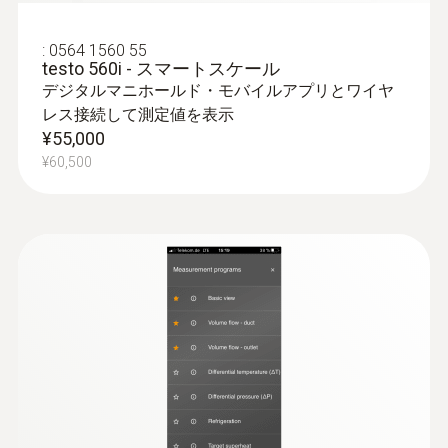
150 m
:
0564 1560 55
testo 560i - スマートスケール
デジタルマニホールド・モバイルアプリとワイヤ
測定器内蔵冷媒
レス接続して測定値を表示
R114; R12; R123; R1233zd; R1234yf;
¥55,000
R1234ze; R124; R125; R13; R134a; R22; R23;
¥60,500
R290; R32; R401A; R401B; R402A; R402B;
R404A; R407A; R407C; R407F; R407H; R408A;
R409A; R410A; R414B; R416A; R420A; R421A;
R421B; R422B; R422C; R422D; R424A; R427a;
R434A; R437A; R438A; R442A; R444B; R448A;
R449A; R450A; R452A; R452B; R453a; R454A;
R454B; R454C; R455A; R458A; R500; R502;
R503; R507; R513A; R600a; R718 (H2O); R744
(CO₂)