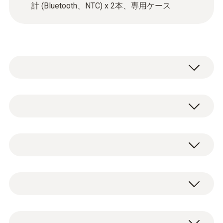
計 (Bluetooth、NTC) x 2本、専用ケース
デジタルマニホールド - testo 550s
0564 5500
testo 550s デジタルマニホールド、単3乾
温度
電池 x 4本、出荷検査書
スマートプローブ - testo 115i クランプ温
スマートプローブtesto 115i クランプ温度
度計
冷凍システム、エアコン、ヒ
計 x 2本
測定範囲