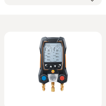
0560 2115 55
専用ケース
ートポンプのサービスやメン
-50 ～ +150 °C
testo スマートアプリ (無料ダウンロード)
NTC
テナンス
モバイルアプリ testo Smart
精度
0501 5001
高圧/低圧圧力の測定、凝縮温度/蒸発温
測定範囲
Information according to
度の測定、過熱度/過冷却度の演算。 すべ
一般テクニカルデータ
±0.5 °C
:
0564 5500
Reg. (EU) 2023/2854
-40 ～ +150 °C
(
140 KB
)
ての測定結果を1画面に表示。
デジタルマニホールド - testo 550s
(DataAct) - testo 550s
測定結果がひと目でわかる大型ディスプレ
気密試験モード：開始時の圧力と現在の
システム要件
分解能
イ
精度
圧力をグラフィカルに表示。
iOS 13.0 以上が必要; Android 8.0以上が必要;
0.1 °C
目標過熱度モード：外気乾球温度と還気
±1.3 °C (-20 ～ +85 °C)
Bluetooth® 4.0搭載のモバイルデバイスが必
湿球温度を測定/入力して目標過熱度を算
要
出（スマートプローブと組み合わせて）
プローブ接続
取扱説明書 testo 550s /
分解能
(
1.47 MB
)
真空引きモード：真空引きプロセスをグ
testo 557s
2 x plug-in (NTC)
ラフで表示（スマートプローブtesto 552i
0.1 °C
真空計と組み合わせて）
簡易マニュアル testo
(
199.36 KB
)
吐出管温度モード：3本目の温度プローブ
スマートプローブ
を接続して、過熱度/過冷却度と同時に吐
圧力測定