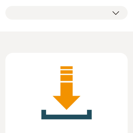
Windows® 11
Installation Guide testo
(
615.4 KB
)
816-1
:
0563 8170
testo 816-1 - 普通騒音計