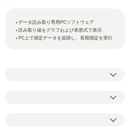
データ読み取り専用PCソフトウェア
読み取り値をグラフおよび表形式で表示
PC上で測定データを追跡し、長期測定を実行
一般テクニカルデータ
システム要件
ソフトウェアは、専用フォームより無料でダ
Windows® 7; Windows® 8; Windows 10;
ウンロードいただけます。