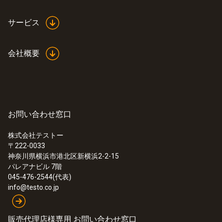
電源
サービス
バッテリの種類
会社概要
Li-ion 電池
充電方法
お問い合わせ窓口
カメラまたは卓上充電器 (オプション)
株式会社テストー
ACアダプタ装着稼働
〒222-0033
神奈川県横浜市港北区新横浜2-2-15
可能
パレアナビル 7階
045-476-2544(代表)
info@testo.co.jp
稼働時間
≥ 5 時間
販売代理店様専用 お問い合わせ窓口