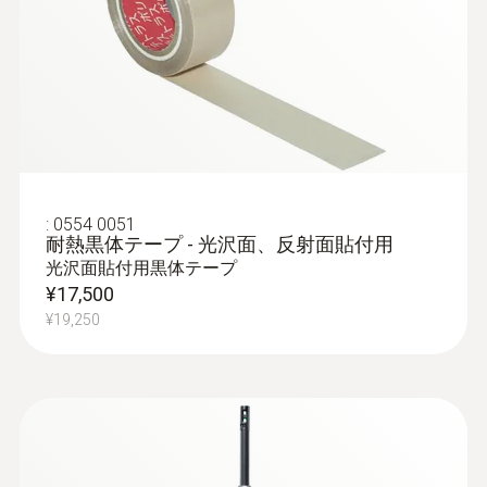
ボイスレコーディング
○
ビデオ再生
または無線LAN接続時に専用アプリで可能;
:
0554 0051
耐熱黒体テープ - 光沢面、反射面貼付用
USB接続時
光沢面貼付用黒体テープ
¥17,500
標準レンズ
¥19,250
30°×23°
場所認識
○