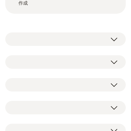
作成
testo 883-1 - 赤外線サーモグラフィ (標準
レンズ 30°), 320 x 240ピクセル, 手動フォ
testo 883-1 サーモグラフィ、標準レンズ
ーカス, アプリ対応
30°x 23°
0560 8834
望遠レンズ 12°x 9°
保証
ケース