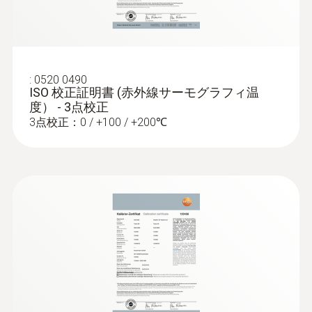
サーモグラフィ 可視画像出力
ブロア試験を行うことにより、建物内の
気密性の低い場所を特定できます
画素数
5 MP
:
0520 0490
ISO 校正証明書 (赤外線サーモグラフィ温
結露・カビ発生リスク測定
度） - 3点校正
最小焦点距離
3点校正：0 / +100 / +200℃
結露およびカビ発生リスクのある個所を
< 0.4 m
特定: 温湿度計を用いて室内の温湿度をカ
メラに入力し、湿度モードに設定する
と、 表面付近の湿度を演算し測定しま
す。表面湿度80%以上を結露・カビ発生
サーモグラフィ 画像
の可能性が高い場所とみなします。
カラーパレット
11種類 (アイアン･レインボー･レインボー
暖房設備
HC･冷-温･青-赤･グレースケール･グレースケ