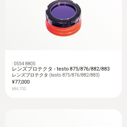
○
電気測定モード-マニュアル入力
電流、電圧または電力の手動入力
湿度測定
:
0554 8805
○
レンズプロテクタ - testo 875/876/882/883
レンズプロテクタ (testo 875/876/882/883)
¥77,000
湿度計との接続による湿度測定
¥84,700
温湿度スマートプローブtesto 605i(別売)の測
定値をBluetooth®接続で自動転送
IFOVインジケーター