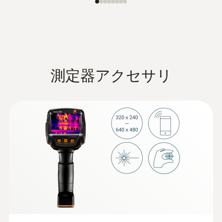
USB2.0; USB-C
無線LAN接続
BluetoothもしくはWLAN接続。または、
測定器アクセサリ
testo Thermography Appによる接続
Bluetooth®
スマートプローブ testo 605i ／クランプメー
ター testo 770-3 接続時 (オプション)**
* 各国での無線認証の概要は、それぞれの製品
ページ（www.testo.com）のダウンロードセク
ションを参照ください。<br />** アメリカ、中
国を除く <br />音声アノテーション: 各国での