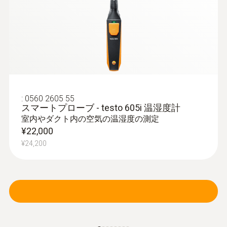
レーザーマーカー
非搭載
JPEG保存
○
:
0560 2605 55
スマートプローブ - testo 605i 温湿度計
室内やダクト内の空気の温湿度の測定
フルスクリーンモード
¥22,000
¥24,200
○
デジタルカメラ
○
インターフェイス