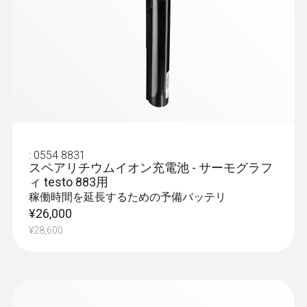
測定
屋根の漏水診断
精度
屋根の雨漏りの検出：水を含んでいる箇
所と健全部とで温度上昇する時間帯で温
±2°C , または測定値の±2%の大きい方; (より
度差が発生します。これをもとに漏れの
大きな値が適用されます）*
箇所を特定し防水対策を行います。
放射率
:
0554 8831
0.01 ~ 1
スペアリチウムイオン充電池 - サーモグラフ
品質保証と生産設備の点検
ィ testo 883用
稼働時間を延長するための予備バッテリ
測定範囲
¥26,000
Testoのサーモグラフィは、設備点検およ
-30 ~ +650°C
¥28,600
び製品の品質保証業務をサポートします
製造工程での異物や部品の熱分布異常を
反射温度
迅速かつ非接触で特定
密閉された液体タンクの充填レベルを迅
マニュアル