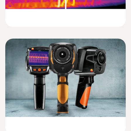
3段階に調整可能
ケーブル長
testo 883-1 望遠レンズセット - testo
屋根の漏水診断
883-1 サーモグラフィ（標準/望遠レン
1 m
簡易マニュアル testo
ズ、アクセサリセット）
ディスプレイ種類
(
1.32 MB
)
品質保証と生産設備の点検
883
IR分解能320 x 240ピクセルの画質 (testo
静電容量式タッチパネル
製品の色
SuperResolution テクノロジーでは640 x
480ピクセル)
CE宣言書 (英文)
(
33.14 KB
)
黒/オレンジ
¥998,000
¥1,097,800
EU declaration of
設備保全
サーモグラフィ 赤外画像出力
:
0554 8831
conformity testo
(
32.54 KB
)
スペアリチウムイオン充電池 - サーモ
Desktop charging
プラントや機械の異常や欠陥を早期発見：赤
グラフィ testo 883用
視野角
station
稼働時間を延長するための予備バッテリ
外線サーモグラフィで温度上昇を確実に記録
30° x 23° (標準レンズ), 12° x 9° (t望遠レンズ)
します。
取扱説明書卓上充電器
(
726.77 KB
)
サーモグラフィで温度上昇を確実に記録
フォーカス
します。
マニュアル
設備稼働中のホットスポットの迅速な