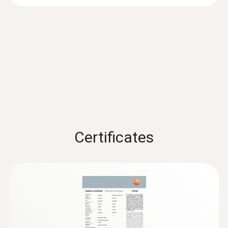
検出
最小焦点距離
設備の損傷、ダウンタイム、火災のリ
IRSoft 取扱説明書
(
2.05 MB
)
スクなどを回避
0.1 m (標準レンズ), 0.5 m(望遠レンズ)
:
0563 8838
電気設備メンテナンス
testo 883-2 望遠レンズセット - 赤外線
サーモグラフィ (広角/望遠レンズ、ア
分電盤、太陽光発電プラントの点検
産
空間分解能(IFOV)
クセサリセット)
低～高電圧設備の発熱状態を評価
IR分解能320 x 240ピクセルの画質 (testo
1.7 mrad (標準レンズ), 0.7 mrad (望遠レンズ)
業機械機械メンテナンス
SuperResolution テクノロジーでは640 x
部品の摩耗を特定
480ピクセル)
モーター、ベアリング、シャフトの点
フレームレート
¥998,000
:
0554 8801
検
卓上充電器
¥1,097,800
Certificates
27.0 Hz*
充電時間を最適化
画素数
住宅などの構造物の欠陥を赤
320 x 240 pixel
外線サーモグラフィで検知
SuperResolution (IFOV)
住宅などの構造物の欠陥を赤外線サーモ