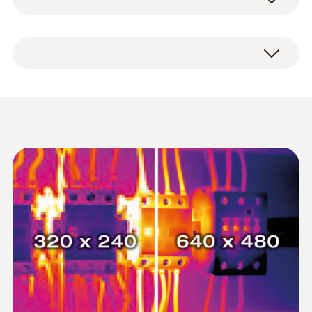
スペアリチウムイオン充電池 - サーモグラ
PC解析用ソフトウェア IRSoft (フリーダ
フィ testo 883用
ウンロード)
EU-/EG-ガイドライン
アプリケーション一覧
0554 8831
USB-C ケーブル
RED: 2014/53/EU; EMC: 2014/30/EU; WEEE:
USB 電源ユニット
一般テクニカルデータ
セット
設備保全
2012/20/EU; RoHS: 2011/65/EU + 2015/864;
卓上充電器
リチウムイオン充電式バッテリ
REACH: 1907/2006
:
0560 8834
予備バッテリ
0554 8801
testo 883-1 - 赤外線サーモグラフィ (標
質量
住宅などの構造物の欠陥を赤外線サーモグラ
卓上充電器、USBケーブル付
準レンズ 30°), 320 x 240ピクセル, 手動
一般テクニカルデータ
フィで検知
Testo 赤外線サーモグラ
フォーカス, アプリ対応
119 g
キャリングストラップ
(
3.0 MB
)
IR分解能320 x 240ピクセルの画質 (testo
フィ カタログ
簡易取扱説明書
一般テクニカルデータ
質量
SuperResolution テクノロジーでは640 x
プロフェッショナルなエネルギー診断
出荷検査書
外形寸法
480ピクセル)
データシート testo 883
(
2.27 MB
)
385 g
20 x 24 x 140 mm (長さ x 幅 x 高さ)
結露・カビ発生リスク測定
製品の色
黒
外形寸法
暖房設備
製品の色
80 x 90 x 75 mm (長さ x 幅 x 高さ)
黒
ディスプレイバックライト
配管漏れの特定
取扱説明書 testo 883
(
3.79 MB
)
:
0563 8834