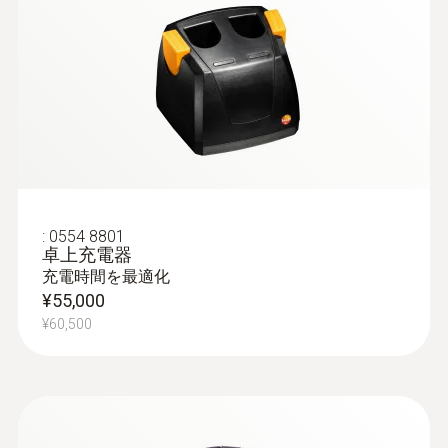
速かつ簡単に特定
ε-アシスト
○
*レンズプロテクタ未装着時
測定機能
:
0554 8801
卓上充電器
充電時間を最適化
解析機能
¥55,000
画面上に最大5点までの温度を表示、最高・
¥60,500
最低温度表示、温度差(△T)、エリア内最
高・最低温度表示、アラーム、アイソサーム
ソーラーモード