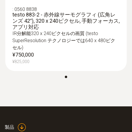
無線認証の概要は、それぞれの製品ページ
（www.testo.com）のダウンロードセクション
:
0560 8838
testo 883-2 - 赤外線サーモグラフィ (広角レ
を参照ください。
ンズ 42°), 320 x 240ピクセル, 手動フォーカス,
アプリ対応
IR分解能320 x 240ピクセルの画質 (testo
サーモグラフィ 画像保存
SuperResolution テクノロジーでは640 x 480ピク
セル)
画像保存形式
¥750,000
¥825,000
.bmtまたは.; .jpg形式; ソフトウェア上で次の
形式にエクスポート可能: .bmp/; .jpg形式;
.png; .csv; .xls
メモリ容量
内蔵メモリ (5 GB)
製品