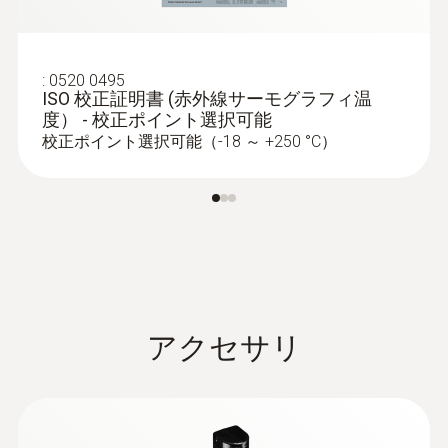
ール (反転)･セピア･Testo･高温アイアン･湿
暖房および空調/換気設備の点検：サーモ
度）
グラフィを使用して、床暖房やオイルヒ
:
0520 0495
ーターなどの温度異常を特定します
ISO 校正証明書 (赤外線サーモグラフィ温
画像切替
度） - 校正ポイント選択可能
床下暖房システムの流路と熱漏れの特定
校正ポイント選択可能（-18 ～ +250 °C）
赤外線画像/可視画像
ディスプレイ種類
配管漏れの特定
8.9 cm (3.5") TFT, QVGA (320 x 240 pixels)
壁や床を剥がすことなく、サーモグラフ
デジタルズーム
ィを使用してパイプの損傷を特定
床下暖房やその他の簡単に確認できない
アクセサリ
2x; 4x
配管システムにおける漏れの特定