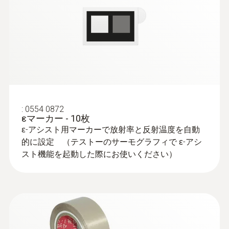
○
スケールアシスト
○
クランプメーターとの接続による電気測
定
:
0554 0872
εマーカー - 10枚
クランプメーターtesto 770-3(別売)の測定値
ɛ-アシスト用マーカーで放射率と反射温度を自動
をBluetooth®接続で自動転送
的に設定 （テストーのサーモグラフィで ɛ-アシ
スト機能を起動した際にお使いください）
*各国での無線認証の概要は、それぞれの製品
ページ（www.testo.com）のダウンロードセク
ションを参照ください。
サーモグラフィ 装置