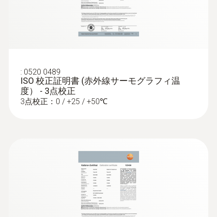
1.1 mrad (標準レンズ), 0.4 mrad(望遠レンズ)
グラフィで検知
ドアの気密性のテスト
窓やドアの冷気流入と暖気流出のテスト
SuperResolution (ピクセル)
640 x 480 pixels
:
0520 0489
:
0590 7703 03
ISO 校正証明書 (赤外線サーモグラフィ温
testo 770-3 セット - クランプメーター
温度分解能
構造物診断
度） - 3点校正
Bluetooth 内蔵
3点校正：0 / +25 / +50℃
従来製品と比較して低電流レンジでの分解
0.04℃（40 mK)
Testoのサーモグラフィを使用して、建物
能が向上
¥66,000
の外壁を分析し、断熱性などエネルギー
スペクトル範囲
¥72,600
効率を評価し、省エネできる箇所を特定
します
7.5 ～ 14 µm
建物内側からのエネルギー損失の記録と
レポート作成が簡単に行えます
* 27 Hz (9Hz 選択可能）
断熱材とヒートブリッジを非接触で証明
し、赤外線画像で可視化