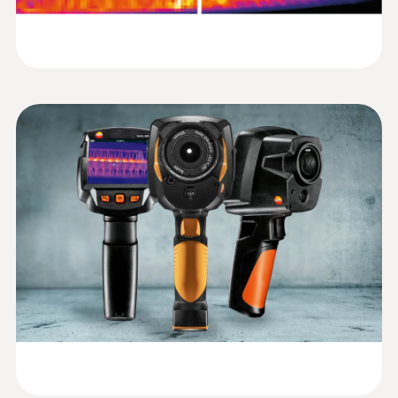
testo 883-1 望遠レンズセット - testo
屋根の漏水診断
視野角
自動で調整し、異常箇所の特定を迅速に
883-1 サーモグラフィ（標準/望遠レン
簡易マニュアル testo
ズ、アクセサリセット）
行えるようにサポートします。
(
1.32 MB
)
30° x 23° (標準レンズ), 12° x 9° (t望遠レンズ)
品質保証と生産設備の点検
883
IR分解能320 x 240ピクセルの画質 (testo
testo Thermography App:
SuperResolution テクノロジーでは640 x
android/iOS(iPadOS)で使用可能なモバイ
480ピクセル)
フォーカス
CE宣言書 (英文)
(
33.14 KB
)
ルアプリです。主に3つの機能が使用出来
¥998,000
ます。
マニュアル
¥1,097,800
①第2画面: スマホ･タブレットをカメラの
設備保全
第2画面として使用可能です。カメラの測
最小焦点距離
定画面が見にくいとき、他の人にライブ
プラントや機械の異常や欠陥を早期発見：赤
0.1 m (標準レンズ), 0.5 m(望遠レンズ)
熱画像を見せたいときに活用できます。
IRSoft 取扱説明書
(
2.05 MB
)
外線サーモグラフィで温度上昇を確実に記録
②リモート撮影機能: ①の機能に加えて、
:
0563 8838
します。
testo 883-2 望遠レンズセット - 赤外線
スマホ･タブレット側から画像を保存でき
空間分解能(IFOV)
サーモグラフィ (広角/望遠レンズ、ア
ます。
サーモグラフィで温度上昇を確実に記録
クセサリセット)
1.7 mrad (標準レンズ), 0.7 mrad (望遠レンズ)
③画像解析･レポート機能: アプリ内に保
します。
¥998,000
存した熱画像をスマホ･タブレット上で簡
¥1,097,800
設備稼働中のホットスポットの迅速な
フレームレート
易的に解析することが可能です。編集し
検出