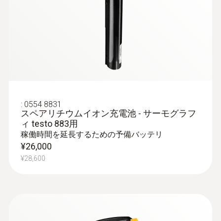
屋根の漏水診断
屋根の雨漏りの検出：水を含んでいる箇
所と健全部とで温度上昇する時間帯で温
度差が発生します。これをもとに漏れの
箇所を特定し防水対策を行います。
:
0554 8831
スペアリチウムイオン充電池 - サーモグラフ
品質保証と生産設備の点検
ィ testo 883用
稼働時間を延長するための予備バッテリ
¥26,000
Testoのサーモグラフィは、設備点検およ
¥28,600
び製品の品質保証業務をサポートします
製造工程での異物や部品の熱分布異常を
迅速かつ非接触で特定
密閉された液体タンクの充填レベルを迅
速かつ簡単に特定