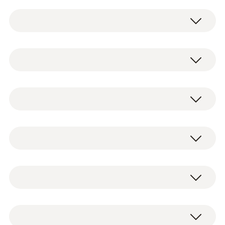
320x240ピクセルの高解像度、自動場所認識
機能、無料ソフトウェアを用いた画像分析と
レポートで、赤外線サーモグラフィtesto 883
保証
はサービスエンジニア、施設管理者、住宅関
連診断士にとって理想的なパートナーツール
となります。
EU-/EG-ガイドライン
testo 883-1サーモグラフィと標準レンズ
RED: 2014/53/EU; EMC: 2014/30/EU; WEEE:
赤外線サーモグラフィtesto
30°x23°
2012/20/EU; RoHS: 2011/65/EU + 2015/864;
ハードケース
883-1について
REACH: 1907/2006
ソフトウェアIRSoft (無料ダウンロード)
USB-typeCケーブル/ USB電源ユニット
熱画像の解像度は320 x 240ピクセル
Li-ion充電式バッテリ
(SuperResolution機能使用時 640 x 480ピ
キャリングストラップ
クセル)、手動フォーカス、40 mKの非常
一般テクニカルデータ