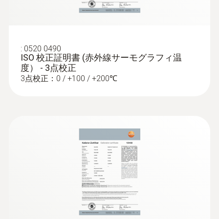
住宅診断(漏水/断熱/外壁等)の
気密性の低い場所を特定できます
ときのさらなる利点
:
0520 0490
テンプレート化されたレポート: IRsoftの
ISO 校正証明書 (赤外線サーモグラフィ温
結露・カビ発生リスク測定
レポートウィザードは、保存されている
度） - 3点校正
標準テンプレートを使用して、報告書作
3点校正：0 / +100 / +200℃
結露およびカビ発生リスクのある個所を
成まで段階的に誘導することで簡単な報
特定: 温湿度計を用いて室内の温湿度をカ
告書作成を実現します。また、レポート
メラに入力し、湿度モードに設定する
デザイナーを使用して、任意にカスタマ
と、 表面付近の湿度を演算し測定しま
イズできるテンプレートの作成も可能で
す。表面湿度80%以上を結露・カビ発生
す。
の可能性が高い場所とみなします。
表面湿度機能: 湿度モードでは、測定現場
の温湿度情報をもとに、測定対象の表面
付近の湿度を演算表示します。結露の可
能性のある場所を(赤、黄、緑)で表示しま
暖房設備
す。