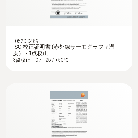
グラフィで検知
理者にとってのさらなる利点
スペクトル範囲
ドアの気密性のテスト
窓やドアの冷気流入と暖気流出のテスト
操作性◎: タッチスクリーンとジョイステ
7.5 ～ 14 µm
ィックによる直感的な操作
作業の効率化: 場所認識機能により自動ア
* 27 Hz (9Hz 選択可能）
:
0520 0489
:
0590 7703 03
ーカイブが可能です。測定場所ごとの画
ISO 校正証明書 (赤外線サーモグラフィ温
testo 770-3 セット - クランプメーター
構造物診断
度） - 3点校正
像を自動的にフォルダ分けすることによ
Bluetooth 内蔵
3点校正：0 / +25 / +50℃
従来製品と比較して低電流レンジでの分解
り、効率よくデータ処理が行えます。
Testoのサーモグラフィを使用して、建物
能が向上
testo Thermography Appにより現場で熱
¥66,000
の外壁を分析し、断熱性などエネルギー
画像の分析とレポートが行えチームに迅
¥72,600
効率を評価し、省エネできる箇所を特定
速に共有･報告できます。
します
メタデータとして電気データを保存: クラ
建物内側からのエネルギー損失の記録と
ンプメーターtesto 770-3とtesto 883を
レポート作成が簡単に行えます
Bluetoothで接続すれば、電気設備診断の
断熱材とヒートブリッジを非接触で証明
ときに熱画像に電流/電圧測定値の情報を
し、赤外線画像で可視化
一緒に保存することが可能です。
ブロア試験を行うことにより、建物内の