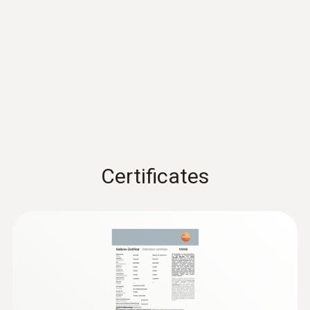
た画像をレポートとしてメールで送信で
27.0 Hz*
設備の損傷、ダウンタイム、火災のリ
きます。また、その他共有アプリを使っ
スクなどを回避
て他の人に送信することも可能です。
:
0563 8838
画素数
電気設備メンテナンス
testo 883-2 望遠レンズセット - 赤外線
遠くの対象物の撮影時には交換可能な望
サーモグラフィ (広角/望遠レンズ、ア
分電盤、太陽光発電プラントの点検
産
遠レンズを推奨します。
320 x 240 pixel
クセサリセット)
低～高電圧設備の発熱状態を評価
標準レンズ装着時は10cmの距離から小さ
IR分解能320 x 240ピクセルの画質 (testo
業機械機械メンテナンス
な対象物でも高精細な熱画像の撮影が可
SuperResolution テクノロジーでは640 x
SuperResolution (IFOV)
部品の摩耗を特定
480ピクセル)
能です。
モーター、ベアリング、シャフトの点
1.1 mrad (標準レンズ), 0.4 mrad(望遠レンズ)
¥998,000
testo 883-1を操作するときはタッチスク
検
¥1,097,800
Certificates
リーンとジョイスティックを使います。
SuperResolution (ピクセル)
クランプメーターtesto 770-3または温湿
度スマートプローブtesto 605iとtesto 883
640 x 480 pixels
をBluetooth接続することができ(1台の
住宅などの構造物の欠陥を赤
み)、これらの測定器からの測定値を熱画
外線サーモグラフィで検知
温度分解能
像に保存することができます。
0.04℃（40 mK)
サービスエンジニアと設備管
住宅などの構造物の欠陥を赤外線サーモ