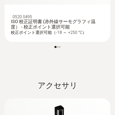
testo Thermography Appにより現場でス
暖房および空調/換気設備の点検：サーモ
マホ･タブレットを第2画面として他の人
グラフィを使用して、床暖房やオイルヒ
にライブ共有できます。また、熱画像の
:
0520 0495
ーターなどの温度異常を特定します
ISO 校正証明書 (赤外線サーモグラフィ温
分析とレポートが行えチームに迅速に共
度） - 校正ポイント選択可能
床下暖房システムの流路と熱漏れの特定
有･報告できます。
校正ポイント選択可能（-18 ～ +250 °C）
手動フォーカスと望遠レンズ: 手動フォー
カスによりヘアクラックの水の染み込み
や細い雨だれの検知を可能にします。ま
配管漏れの特定
た、2-3階を地上から撮影するときは望遠
レンズを装着すると、離れたところから
壁や床を剥がすことなく、サーモグラフ
撮影しても診断に十分な大きさの熱画像
ィを使用してパイプの損傷を特定
の撮影が可能です。
床下暖房やその他の簡単に確認できない
アクセサリ
配管システムにおける漏れの特定