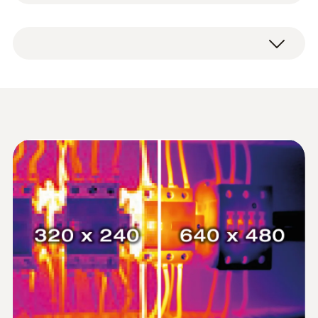
簡易手順書
に優れた温度分解能(NETD)により最高ク
出荷検査書
ラスの画像クオリティを保証します。
アプリケーション一覧
製品の色
場所認識機能により、スマートな画像管
理が可能になります。熱画像は、測定場
黒
セット
設備保全
所のQRコードに紐付けられたフォルダに
自動的に割り当てられます。これによ
ディスプレイバックライト
住宅などの構造物の欠陥を赤外線サーモグラ
り、PCで面倒な手動の画像割り当て、ア
フィで検知
Testo 赤外線サーモグラ
3段階に調整可能
ーカイブ作業が不要になります。
(
3.0 MB
)
フィ カタログ
testo IRSoft: ダウンロードメニューより
プロフェッショナルなエネルギー診断
無料でダウンロード可能です。直感的に
ディスプレイ種類
データシート testo 883
(
2.27 MB
)
操作できるソフトウェアで、熱画像の分
:
0560 8838
結露・カビ発生リスク測定
静電容量式タッチパネル
testo 883-2 - 赤外線サーモグラフィ (広
析および画像ファイルへの変換、エクス
角レンズ 42°), 320 x 240ピクセル, 手動
ポート、PDFレポートの作成が行えま
フォーカス, アプリ対応
暖房設備
す。
¥750,000
testo ScaleAssist: 住宅診断における断
¥825,000
配管漏れの特定
サーモグラフィ 赤外画像出力
熱･遮熱･雨漏り診断に最適です。屋内外
取扱説明書 testo 883
(
3.79 MB
)
:
0563 8834
の気温を入力すると熱画像のスケールを