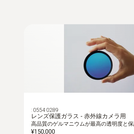
構造物診断
Testoのサーモグラフィを使用して、建
建物内側からのエネルギー損失の記録とレ
断熱材とヒートブリッジを非接触で証明し
ブロア試験を行うことにより、建物内の気
外壁診断
建物の外壁面積が大きく距離が取れない場合
:
0554 0289
レンズ保護ガラス - 赤外線カメラ用
結露・カビ発生リスク測定
高品質のゲルマニウムが最高の透明度と保
¥150,000