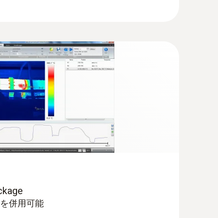
度モードに設定すると、 表面付近の湿度を演算
異常を特定します
ckage
890 を併用可能