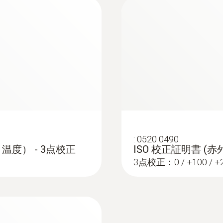
簡易説明書 testo885/890
33.0 Hz*
を使って撮影時のコメントを保存可能（画像にコメント
熱画像に対応する鮮明な可視画像を撮影し、書類生成や関
高温測定オプションにより、+1,200℃までの温度測定
画素数
る場所を検出する測定モード。周囲の温度と湿度をカメ
640 x 480 ピクセル
比較し、カビの発生リスクをディスプレイ上に赤、黄、
IRSoft 取扱説明書
が多く集まる場所で、体の表面温度が他より高い人を示
SuperResolution (IFOV)
療用の体温測定には使用できません
を軽減できるオートフォーカス
0.71 mrad (標準レンズ), 0.26 mrad (望遠レンズ), 0
o IRSoft を使い、PC上で熱画像の解析が可能
SuperResolution (ピクセル)
:
0520 0490
温度） - 3点校正
ISO 校正証明書 (
ことができます。:
1280 x 960 ピクセル
3点校正：0 / +100 / +
す）:
小さな視野角（6.6° x 5°）で遠く離れた対
温度分解能
線サーモグラフィで温度上昇を確実に記録します。
取扱いや保管も簡単：専用のレンズホルダーは
< 40 mK 以下（ 30°Cの時)
能）:
近接での熱画像撮影に最適
15° x 11° 
ます。
電気設備メンテナンス
広い視野角