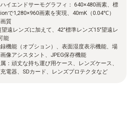
イエンドサーモグラフィ： 640×480画素、標
tionで1,280×960画素を実現、40mK（0.04℃）
高画質
°超望遠レンズに加えて、42°標準レンズ15°望遠レ
可能
記録機能（オプション）、表面湿度表示機能、場
画像アシスタント、JPEG保存機能
付属：頑丈な持ち運び用ケース、レンズケース、
充電器、SDカード、レンズプロテクタなど