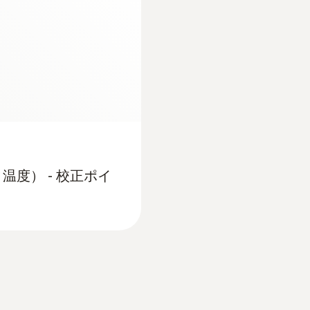
に撮影可能
*33Hz (購入時に9Hz選択を選択可能）
などを回避
械機械メンテナンス
レンズ交換
15°×11°; 6.6° x 5°
ボイスレコーディング
線サーモグラフィで検知
Bluetooth®****/有線ヘッドセット
温度） - 校正ポイ
ラフィで検知
ビデオ測定
最大3測定ポイントまで
標準レンズ