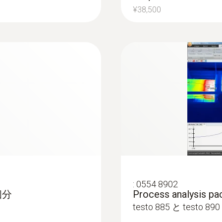
: 温湿度計を用いて室内の温湿度をカメラに入力し、湿
レーザーマーカー
¥38,500
カビ発生の可能性が高い場所とみなします。
非搭載
JPEG保存
同梱品
ラフィを使用して、床暖房やオイルヒーターなどの温度
デジタルカメラ
○
インターフェイス
Labview; ホームページから無料ダウンロード; USB
:
0554 8902
個分
Process analysis pa
を使用してパイプの損傷を特定
testo 885 と testo 
管システムにおける漏れの特定
体表温度検知