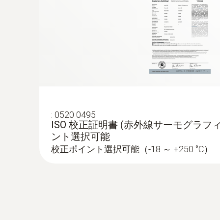
設備稼働中のホットスポットの迅速な検出
能）:
中距離から遠距離にある対象を高画質
設備の損傷、ダウンタイム、火災のリスク
分電盤、太陽光発電プラントの点検
産業機
低～高電圧設備の発熱状態を評価
サーモグラフィ 装置
部品の摩耗を特定
モーター、ベアリング、シャフトの点検
:
0520 0495
住宅などの構造物の欠陥を赤外
ISO 校正証明書 (赤外線サーモグラフィ
ント選択可能
住宅などの構造物の欠陥を赤外線サーモグ
校正ポイント選択可能（-18 ～ +250 °C）
ドアの気密性のテスト
窓やドアの冷気流入と暖気流出のテスト