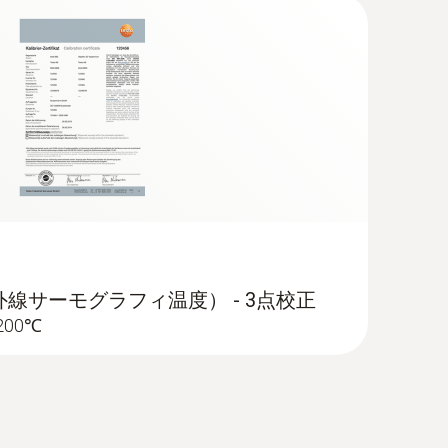
を追加）
(
2.01 MB
)
連付けを簡単に実行
が可能（超望遠レンズ取付時は使用不可）
ラに手動入力すると、室内の露点を演算。サーモ
緑で表示
(
2.05 MB
)
す機能です。公衆衛生保護のスクリーニング用
.11 mrad (超望遠レンズ)
赤外線サーモグラフィ温度） - 3点校正
200℃
象物も高い温度分解能で正確に撮影
42° x 32° 標準レ
不要です
望遠レンズ（2つ目または3つ目のレンズとして選択可