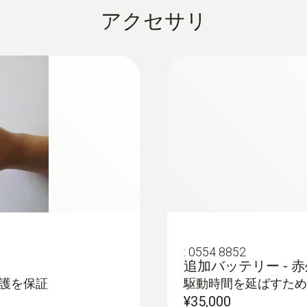
42° x 32°
アクセサリ
場所認識
物の外壁を分析し、断熱性などエネルギー効率を評価し、
ポート作成が簡単に行えます
○
、赤外線画像で可視化
密性の低い場所を特定できます
プロセス分析パッケージ
オプション
Power-LED
はパノラマ機能で最大9枚の熱画像を1つの熱画像に結
○
パノラマ画像アシスタント
:
0554 8852
追加バッテリー - 
○
護を保証
駆動時間を延ばすため
¥35,000