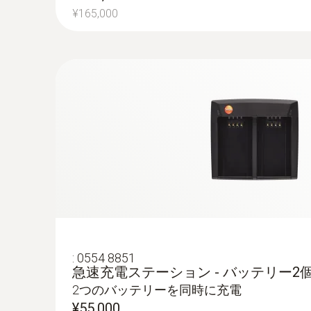
結露およびカビ発生リスクのある個所を特定
¥165,000
し測定します。表面湿度80%以上を結露・
暖房設備
暖房および空調/換気設備の点検：サーモグ
床下暖房システムの流路と熱漏れの特定
配管漏れの特定
:
0554 8851
急速充電ステーション - バッテリー2
壁や床を剥がすことなく、サーモグラフィ
2つのバッテリーを同時に充電
床下暖房やその他の簡単に確認できない配
¥55,000