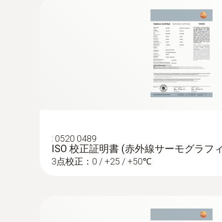
ボイスレコーディング機能： ヘッドセット
LED照明付きのデジタルカメラ内蔵： 各
品質保証と生産設備の点検
最高1,200℃の高温測定（オプション）：
表面湿度表示機能：カビの発生リスクがあ
安全な高温測定
グラフィが測定した表面温度の値と露点を
体表温度検知（オプション）:交通機関や人
研究開発
のもので、実際の体温とは異なるため、医
片手でカメラを簡単に操作し、画像のぶれ
発電(変電)設備点検
最短焦点距離：10cm
無料ダウンロード可能な専用ソフトウェア test
選べるレンズ
:
0520 0489
ISO 校正証明書 (赤外線サーモグラフィ
レンズは超望遠の他に次の3種類から2つを選ぶ
設備保全
3点校正：0 / +25 / +50℃
6.6° x 5° 超望遠レンズ（セットに含まれていま
プラントや機械の異常や欠陥を早期発見：赤外
ンズ（2つ目または3つ目のレンズとして選択可
サーモグラフィで温度上昇を確実に記録し