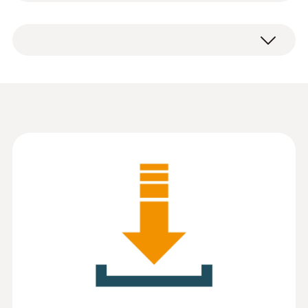
Information according to
Reg. (EU) 2023/2854
(
82.7 KB
)
(DataAct) - testo IRSoft
:
0560 8650