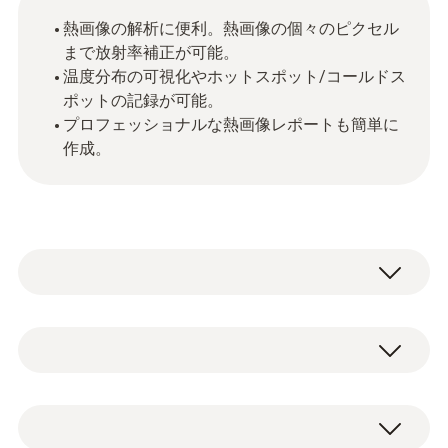
熱画像の解析に便利。熱画像の個々のピクセル
まで放射率補正が可能。
温度分布の可視化やホットスポット/コールドス
ポットの記録が可能。
プロフェッショナルな熱画像レポートも簡単に
作成。
一般テクニカルデータ
システム要件
ソフトウェアはホームページから無料でダウ
Windows® 8; Windows 10; Windows® 11
ンロードできます。