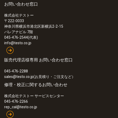
お問い合わせ窓口
¥278,000
¥305,800
株式会社テストー
〒222-0033
神奈川県横浜市港北区新横浜2-2-15
パレアナビル 7階
045-476-2544(代表)
info@testo.co.jp
販売代理店様専用 お問い合わせ窓口
045-476-2288
sales@testo.co.jp(お見積り・ご注文など）
修理・校正に関するお問い合わせ
株式会社テストー サービスセンター
045-476-2266
:
0560 8712
testo 871 - 赤外線サーモグラフィ
rep_cal@testo.co.jp
¥450,000