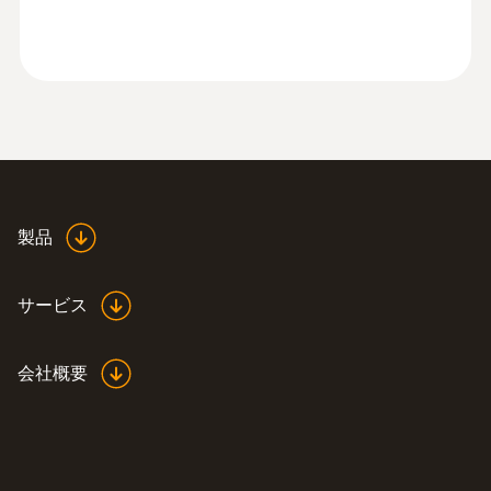
testo 865 - 赤外線サーモグラフィ (可
視画像なし)
¥225,000
¥247,500
製品
サービス
会社概要
:
0560 8681
testo 868 - 赤外線サーモグラフィ