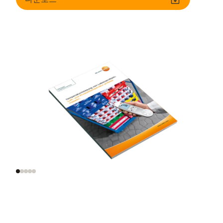
공기 및 제품 온도
최적의 측정 방법
법적,
올바른 점검