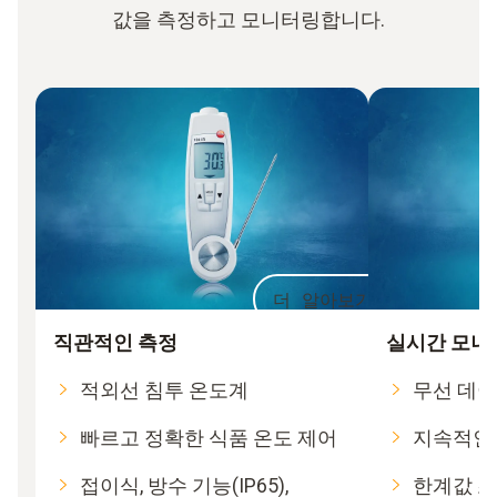
값을 측정하고 모니터링합니다.
더 알아보기
직관적인 측정
실시간 모니
적외선 침투 온도계
무선 데
빠르고 정확한 식품 온도 제어
지속적인
접이식, 방수 기능(IP65),
한계값 초