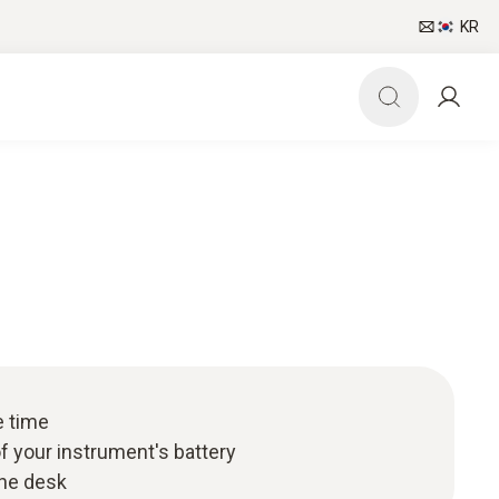
KR
e time
of your instrument's battery
the desk