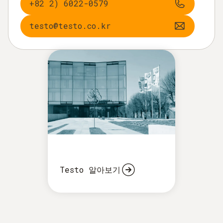
+82 2) 6022-0579
testo@testo.co.kr
Testo 알아보기