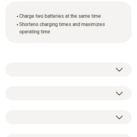
Charge two batteries at the same time
Shortens charging times and maximizes
operating time
기술 데이터
Product colour
두 개의 배터리를 위한 급속 충전 스테이션/데
검적색
스크톱 급속 충전 스테이션으로 충전 시간을
최적화할 수 있습니다.