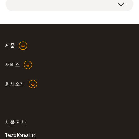
EU declaration of
제품
conformitytesto Fast
(
33.11 KB
)
battery charger
서비스
회사소개
서울 지사
:
0563 0885 X1
testo 885 - 열화상 카메라 (렌즈1개 포
함)
Testo Korea Ltd.