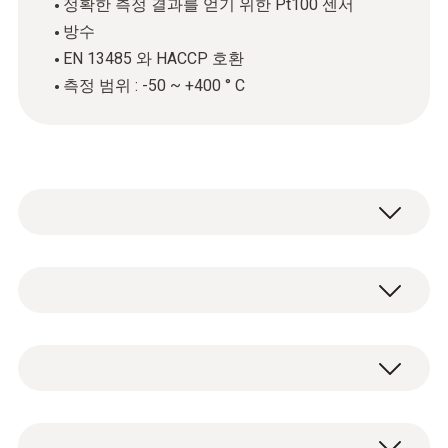
정확한 측정 결과를 얻기 위한 Pt100 센서
방수
EN 13485 와 HACCP 호환
측정 범위 : -50 ~ +400 ° C
The robust, waterproof surface probe (Pt100)
can be used to accurately determine the
temperature on surfaces. The probe has a
기술 데이터
wide measuring tip, making it particularly
practical for surface measurement.
무게
Robust waterproof surface probe (Pt100)
Thanks to its high precision, the probe is