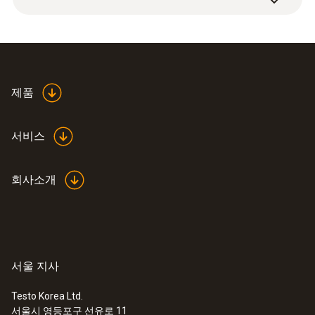
108 g
with fixed cable.
suitable for use in laboratories. In conjunction
with a corresponding measuring instrument
크기
(e.g. testo 735), it is also compliant with EN
13485 and HACCP. The probe is therefore
1450 mm
also ideal for applications in the food sector.
제품
프로브 샤프트 팁 길이
서비스
55 mm
회사소개
프로브 샤프트 직경
5 mm
프로브 샤프트 팁 직경
서울 지사
9 mm
Testo Korea Ltd.
서울시 영등포구 선유로 11