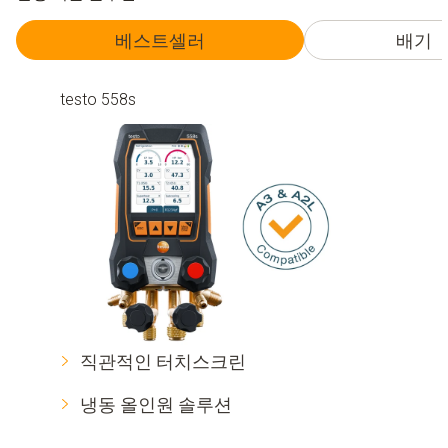
베스트셀러
배기 
testo 558s
직관적인 터치스크린
냉동 올인원 솔루션