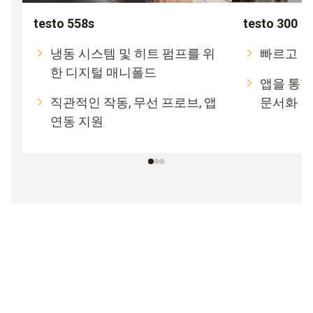
testo 558s
testo 300
냉동 시스템 및 히트 펌프를 위
빠르고 간
한 디지털 매니폴드
앱을 통한
직관적인 작동, 무선 프로브, 앱
문서화
연동 지원