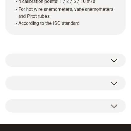
4 calibration points: 1 / 2 / 5 / 10 m/s
For hot wire anemometers, vane anemometers
and Pitot tubes
According to the ISO standard
기술 데이터
하우징 재질
ISO flow calibration certificate with 4
paper
calibration points: 1 / 2 / 5 / 10 m/s.
Product colour