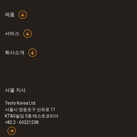
white
제품
서비스
회사소개
서울 지사
Testo Korea Ltd.
서울시 영등포구 선유로 11
:
0632 3510
KT&G빌딩 5층 테스토코리아
testo 350K 분석기 박스 - 연소가스 분석
+82 2 - 60221238
시스템