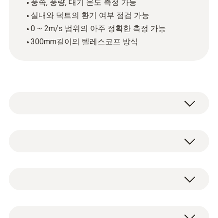
풍속, 풍량, 대기 온도 측정 가능
실내와 덕트의 환기 여부 점검 가능
0 ~ 2m/s 범위의 아주 정확한 측정 가능
300mm길이의 텔레스코프 방식
여러분이 HVAC 전문가로서, 실내나 덕트 내부
의 환기 여부를 빠르게 점검해야 한다면, 펜타
입 풍속계 testo 405가 필수품입니다. testo
NTC
405는 텔레스코프 방식으로 풍속, 풍량, 대기
온도를 측정할 수 있도록 도와줍니다. 0 ~
10m/s 범위의 풍속을 측정할 수 있으며, 풍량
NTC 센서 측정 범위
펜타입 풍속계 testo 405 본체
은 최대 99.99 m3/h까지 측정할 수 있습니다.