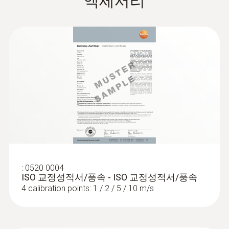
액세서리
115 g (배터리 포함, 패키지 미포함)
어 측정값을 읽기 편리합니다.
크기
490 x 37 x 36 mm
:
0560 1405
testo 405i - 열선 풍속 측정기(스마트 프
작동 온도
로브)
0 ~ +50 °C
배터리 종류
AAA 배터리(1.5 V) 3개
:
0520 0004
ISO 교정성적서/풍속 - ISO 교정성적서/풍속
4 calibration points: 1 / 2 / 5 / 10 m/s
배터리 수명
약 20시간