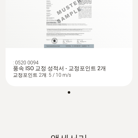
사용하고 있지 않을 때는 보호캡을 돌려 기계
testo 405
0 ~ 10 m/s (0 ~ +50 °C)
적 응력으로부터 센서를 풍속 센서를 보호하시
공조 덕트에서의 측정
기 바랍니다.
열화상 정확도
공조 덕트에서 풍속을 측정하는 것은 공조 시
±(0.3 m/s + 5 측정값의 %) (나머지 범위)
스템의 기능 중 집중적으로 관심을 가져야 하
±(0.1 m/s + 5 측정값의 %) (0 ~ 2 m/s)
는 중요한 부분입니다. 풍량이 예상보다 적다
면, 실내 가동장비(난방, 냉방 및 기본 가동장
:
0520 0094
열화상 분해능
이 타이틀을 본 고객이 본
비)를 제거해도 해당 환경이 그다지 개선되지
풍속 ISO 교정 성적서 - 교정포인트 2개
않을 수 있습니다. 따라서, 가능하면 풍속을 최
교정포인트 2개: 5 / 10 m/s
품목
0.01 m/s
대한 정확히 측정하는 것이 가장 중요합니다.
팬타입 풍속계 testo 405는 가성비가 우수해
풍속이 낮은 곳에서도 정확한 측정이 가능합니
기술 데이터
다. 대기의 풍속, 풍량 및 온도의 측정이 동시에
가능하고, 연장이 가능한 핸들을 이용해 300
무게
mm까지 깊은 부분을 측정할 수 있습니다. 디
스플레이 화면은 여러 방향으로 회전할 수 있