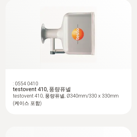
디스플레이 종류
LCD
:
0563 0003
testo Smart Probes VAC set - with
smartphone operation
프로브 샤프트 길이
300 mm
프로브 샤프트 직경
16 mm
:
0554 0410
testovent 410, 풍량퓨넬
testovent 410, 풍량퓨넬, Ø340mm/330 x 330mm
프로브 샤프트 팁 직경
(케이스 포함)
12 mm
보관 온도