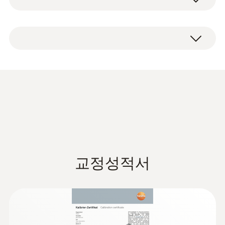
-20 ~ +50 °C
부착용 클립
길이를 마음대로 조정할 수 있는 텔레스코프
배터리
방식(최대 300mm)는 덕트 내부의 환기 여부를
실내 풍속 측정
NTC 센서 정확도
측정하는 데 적합하도록 설계되었습니다. 조
명이 들어오는 디스플레이는 어느 방향으로도
±0.5 °C
실내 근무환경에서 근무자가 쾌적한 분위기를
회전이 가능하며, 측정값을 읽는 데 최적화돼
느끼기 위해서 쾌적도가 매우 중요합니다. 사
있습니다. 상품 제공 시 포함되는 덕트용 브라
NTC 센서 분해능
람이 실내에서 대기온도, 습도, 공기 흐름 및 복
켓은 여러분이 반드시 필요한 액세서리입니다.
사열 에 만족하고, 실내공기가 덥거나 춥지 않
이것을 이용하면, 덕트 내부 측정 시 최적의 장
0.1 °C
Data sheet testo 405
(
194.29 KB
)
게, 또는 건조하거나 습하지 않은 상태를 쾌적
소를 찾아 측정할 수 있도록 도와줍니다.
한 상태로 설명하고 있습니다.
testo 405는 0~2m/s 범위의 풍속을 정확하게
측정해 줍니다. 그렇기 때문에 실내의 공기 흐
testo 405는 특히 실내 풍속을 측정하는데 우
펜타입 풍속계
교정성적서
름을 확인하기에 적합합니다. 예를 들어, 외풍
수한 제품입니다. 외풍이 있는 창처럼 대기 풍
이 있는 창문에서 미세하게 바람이 새어 든다
EU declaration of
속이 낮은 위치에서도 정확한 측정이 가능합니
(
33.27 KB
)
면, testo 405를 이용해 빠르고 정확하게 점검
열화상 측정 범위
conformity testo 405
다.
할 수 있습니다.
0 ~ 5 m/s (-20 ~ 0 °C)
내장된 센서 보호: 펜타입 풍속계 testo 405를
Instruction manual
(
992.69 KB
)
0 ~ 99990 m³/h