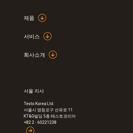
제품
서비스
회사소개
서울 지사
:
0632 0327
testo 312-4 - 산업용 압력계
Testo Korea Ltd.
서울시 영등포구 선유로 11
KT&G빌딩 5층 테스토코리아
+82 2 - 60221238